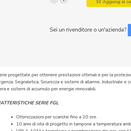
Aggiungi al ca
Batteria
al
piombo
FIAMM
Sei un rivenditore o un'azienda?
Long
Life
12V
42Ah
quantità
rie progettate per ottenere prestazioni ottimali e per la protezione 
genza, Segnaletica, Sicurezza e sistemi di allarme, Industriale e co
era e sistemi di accumulo per energie rinnovabili.
ATTERISTICHE SERIE FGL
Ottimizzazioni per scariche fino a 20 ore.
10 anni di vita di progetto in tampone a temperatura amb