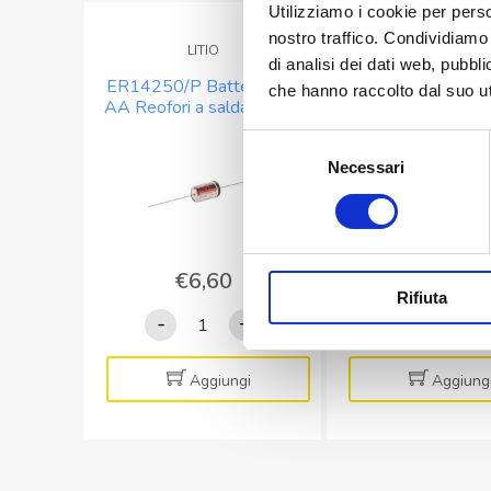
Utilizziamo i cookie per perso
nostro traffico. Condividiamo 
LITIO
PIOMBO
di analisi dei dati web, pubbl
ER14250/P Batteria 1/2
12FGHL34 Batter
che hanno raccolto dal suo uti
AA Reofori a saldare Litio
piombo FIAMM E
3.6V 1200mA
Long Life12V 
Selezione
Necessari
del
consenso
€
6,60
€
42,50
Rifiuta
ER14250/P
12FGHL
-
+
-
Batteria
Batteria
1/2
al
Aggiungi
Aggiung
AA
piombo
Reofori
FIAMM
a
Eurobat
saldare
Long