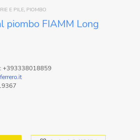
RIE E PILE
,
PIOMBO
al piombo FIAMM Long
pp: +393338018859
errero.it
319367