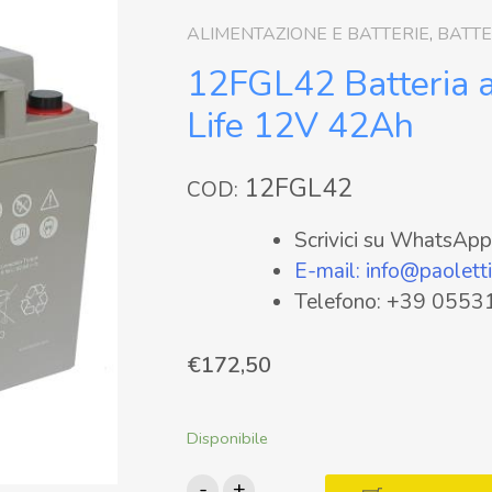
ALIMENTAZIONE E BATTERIE
,
BATTE
12FGL42 Batteria 
Life 12V 42Ah
12FGL42
COD:
Scrivici su WhatsA
E-mail: info@paolettif
Telefono: +39 055
€
172,50
Disponibile
12FGL42
-
+