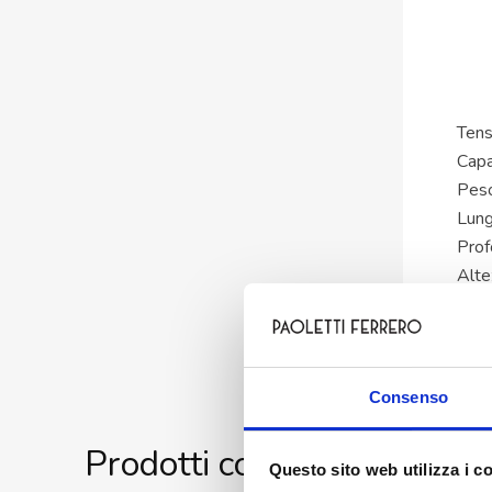
Tens
Capa
Pes
Lun
Prof
Alte
Alte
Term
Consenso
Prodotti correlati
Questo sito web utilizza i c