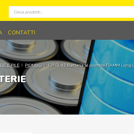
Ricerca
prodotti
A
CONTATTI
IE E PILE
PIOMBO
12FGL42 Batteria al piombo FIAMM Long 
TERIE