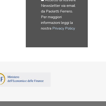
Accetto di ricevere
Newsletter via email
da Paoletti Ferrero.
Per maggiori
informazioni leggi la
nostra
Privacy Policy