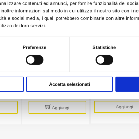
nalizzare contenuti ed annunci, per fornire funzionalità dei socia
inoltre informazioni sul modo in cui utilizza il nostro sito con i 
LITIO
CARICABATTERIE PI
icità e social media, i quali potrebbero combinarle con altre inform
ia al
ER14250/S Batteria 1/2
CLX-3 Cararicabat
lizzo dei loro servizi.
urobat
AA Litio 3.6 V 1200 mAh
switching Automati
9Ah
6/12V piombo e L
Preferenze
Statistiche
€
5,00
€
29,50
Accetta selezionati
34
ER14250/S
CLX-
+
-
+
-
+
Batteria
3
1/2
Cararicab
Aggiungi
i
Aggiungi
AA
switching
Litio
Automati
3.6
1.5A
V
6/12V