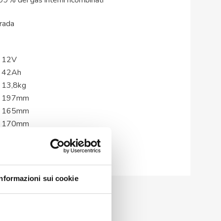
9% dei gas interni ricombinati
trada
12V
42Ah
13,8kg
197mm
165mm
170mm
170mm
Femmina M6
Informazioni sui cookie