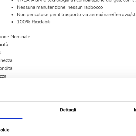
VRLA AGM e tecnologia a ricombinazione dei gas, con il 9
Nessuna manutenzione; nessun rabbocco
Non pericolose per il trasporto via aerea/mare/ferrovia/s
100% Riciclabili
ione Nominale
cità
o
ghezza
ondità
zza
zza Tot
inali
Dettagli
ookie