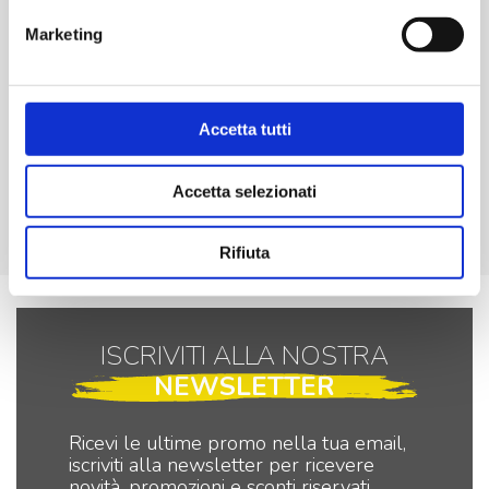
Marketing
€
1.099,00
Accetta tutti
-
+
Pannello
solare
Accetta selezionati
portatile
Aggiungi
e
Rifiuta
pieghevole
monocristallino
400W
quantità
ISCRIVITI ALLA NOSTRA
NEWSLETTER
Ricevi le ultime promo nella tua email,
iscriviti alla newsletter per ricevere
novità, promozioni e sconti riservati.