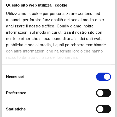
Questo sito web utilizza i cookie
Utilizziamo i cookie per personalizzare contenuti ed
annunci, per fornire funzionalità dei social media e per
analizzare il nostro traffico. Condividiamo inoltre
informazioni sul modo in cui utilizza il nostro sito con i
€
40,00
€
399,00
nostri partner che si occupano di analisi dei dati web,
pubblicità e social media, i quali potrebbero combinarle
-
+
-
+
Pannello
Pannello
con altre informazioni che ha fornito loro o che hanno
fotovoltaico
solare
raccolto dal suo utilizzo dei loro servizi.
Monocristallino
portatile
Aggiungi
Aggiungi
27W
e
Selezione
19,27V
pieghevole
Necessari
del
quantità
monocristallino
consenso
PANNELLI SOLARI
160W
Pannello solare portatile e
quantità
Preferenze
pieghevole
monocristallino 400W
Statistiche