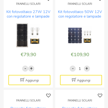
PANNELLI SOLARI
PANNELLI SOLARI
Kit fotovoltaico 27W 12V
Kit fotovoltaico 50W 12V
con regolatore e lampade
con regolatore e lampade
led – No Batteria
led – Senza batteria
€
79,90
€
109,90
-
+
-
+
Kit
Kit
fotovoltaico
fotovoltaico
27W
50W
Aggiungi
Aggiungi
12V
12V
con
con
regolatore
regolatore
PANNELLI SOLARI
PANNELLI SOLARI
e
e