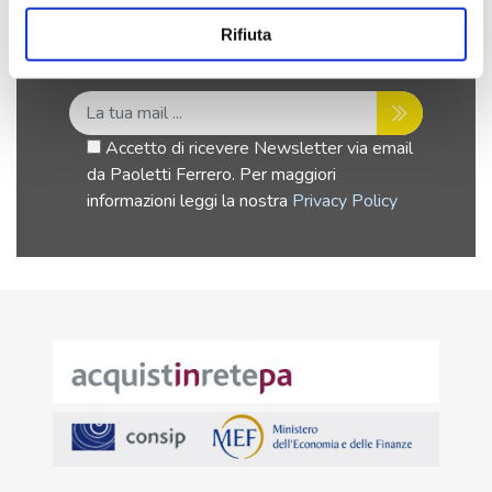
Ricevi le ultime promo nella tua email,
iscriviti alla newsletter per ricevere
Rifiuta
novità, promozioni e sconti riservati.
Accetto di ricevere Newsletter via email
da Paoletti Ferrero. Per maggiori
informazioni leggi la nostra
Privacy Policy