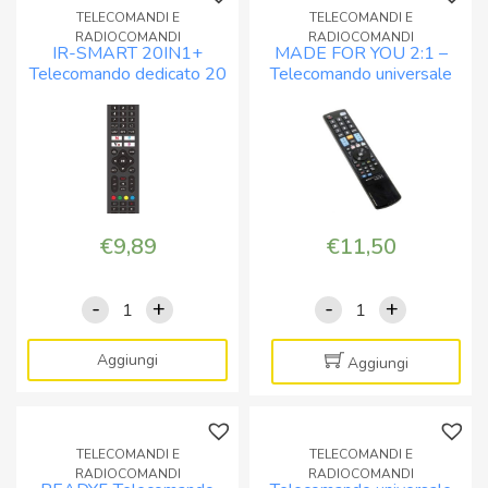
TELECOMANDI E
TELECOMANDI E
RADIOCOMANDI
RADIOCOMANDI
IR-SMART 20IN1+
MADE FOR YOU 2:1 –
Telecomando dedicato 20
Telecomando universale
in 1, pronto all’uso
programmabile 2:1
€
9,89
€
11,50
-
+
-
+
IR-
MADE
SMART
FOR
20IN1+
YOU
Aggiungi
Aggiungi
Telecomando
2:1
dedicato
-
20
Telecomando
TELECOMANDI E
TELECOMANDI E
in
universale
RADIOCOMANDI
RADIOCOMANDI