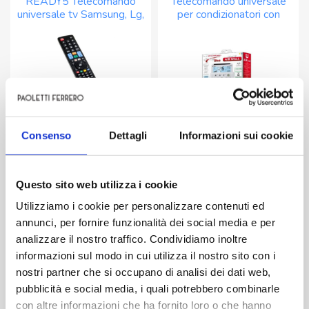
READY5 Telecomando
Telecomando universale
1,
programmabile
universale tv Samsung, Lg,
per condizionatori con
pronto
2:1
Sony, Philips Panasonic
display retroilluminato
all'uso
quantità
quantità
€
9,89
€
14,51
Consenso
Dettagli
Informazioni sui cookie
-
+
-
+
READY5
Telecomando
Telecomando
universale
Questo sito web utilizza i cookie
universale
per
Aggiungi
Aggiungi
Utilizziamo i cookie per personalizzare contenuti ed
tv
condizionatori
annunci, per fornire funzionalità dei social media e per
Samsung,
con
analizzare il nostro traffico. Condividiamo inoltre
Lg,
display
informazioni sul modo in cui utilizza il nostro sito con i
TELECOMANDI E
Sony,
retroilluminato
RADIOCOMANDI
nostri partner che si occupano di analisi dei dati web,
UNIVERSAL EASY -
Philips
quantità
pubblicità e social media, i quali potrebbero combinarle
Telecomando universale
Panasonic
con tasti essenziali per TV
con altre informazioni che ha fornito loro o che hanno