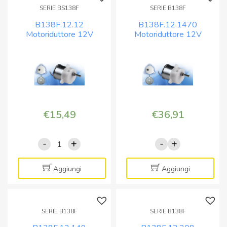
SERIE BS138F
SERIE B138F
B138F.12.12
B138F.12.1470
Motoriduttore 12V
Motoriduttore 12V
220/155 rpm
1,8/1,6 rpm
€
15,49
€
36,91
-
+
-
+
B138F.12.12
B138F.12.1470
Motoriduttore
Motoriduttore
12V
12V
Aggiungi
Aggiungi
220/155
1,8/1,6
rpm
rpm
quantità
quantità
SERIE B138F
SERIE B138F