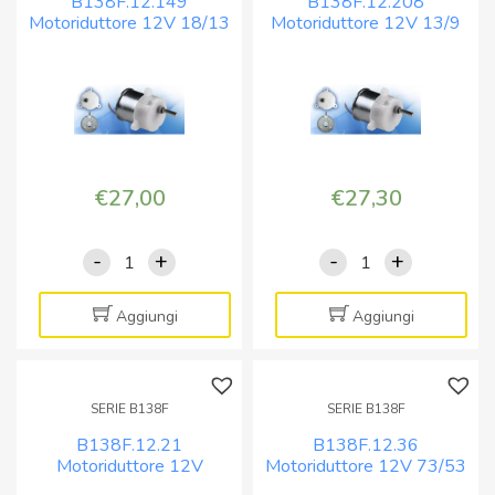
B138F.12.149
B138F.12.208
Motoriduttore 12V 18/13
Motoriduttore 12V 13/9
rpm
rpm
€
27,00
€
27,30
-
+
-
+
B138F.12.149
B138F.12.208
Motoriduttore
Motoriduttore
12V
12V
Aggiungi
Aggiungi
18/13
13/9
rpm
rpm
quantità
quantità
SERIE B138F
SERIE B138F
B138F.12.21
B138F.12.36
Motoriduttore 12V
Motoriduttore 12V 73/53
125/85 rpm
rpm