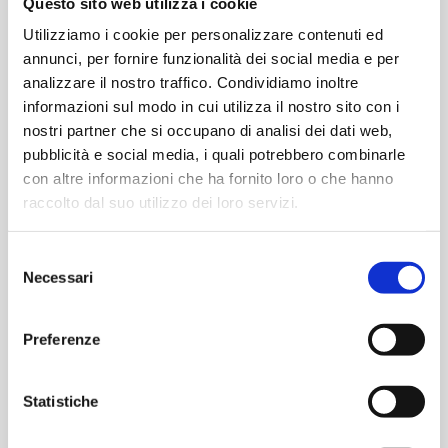
Questo sito web utilizza i cookie
€
10,00
€
27,30
Utilizziamo i cookie per personalizzare contenuti ed
annunci, per fornire funzionalità dei social media e per
analizzare il nostro traffico. Condividiamo inoltre
-
+
-
+
B138F.4/12.12
B138F.4/12.149
informazioni sul modo in cui utilizza il nostro sito con i
Motoriduttore
Motoriduttor
nostri partner che si occupano di analisi dei dati web,
12V
12V
Aggiungi
Aggiungi
pubblicità e social media, i quali potrebbero combinarle
320/250
27/20
con altre informazioni che ha fornito loro o che hanno
rpm
rpm
raccolto dal suo utilizzo dei loro servizi.
quantità
quantità
SERIE B138F.4/12
SERIE B138F.4/12
Selezione
B138F.4/12.208
B138F.4/12.21
Necessari
Motoriduttore 12V 19/14
Motoriduttore 12V
del
rpm
190/150 rpm
consenso
Preferenze
Statistiche
€
27,29
€
11,00