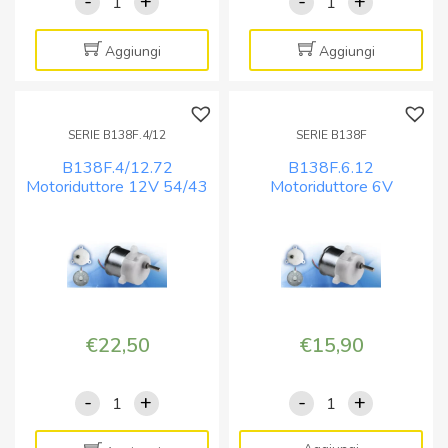
-
+
-
+
B138F.4/12.36
B138F.4/12.608
Motoriduttore
Motoridut
12V
12V
Aggiungi
Aggiungi
108/36
6,5/5,3
rpm
rpm
quantità
quantità
SERIE B138F.4/12
SERIE B138F
B138F.4/12.72
B138F.6.12
Motoriduttore 12V 54/43
Motoriduttore 6V
rpm
220/155 rpm
€
22,50
€
15,90
-
+
-
+
B138F.4/12.72
B138F.6.12
Motoriduttore
Motoriduttore