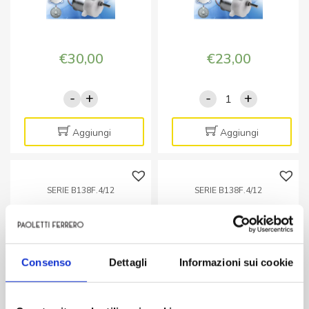
€
30,00
€
23,00
-
+
-
+
B138F.12.608
B138F.12.72
Motoriduttore
Motoriduttore
12V
12V
Aggiungi
Aggiungi
4,3/3,3
37/28
rpm
rpm
quantità
quantità
SERIE B138F.4/12
SERIE B138F.4/12
B138F.4/12.12
B138F.4/12.149
Motoriduttore 12V
Motoriduttor 12V 27/20
320/250 rpm
rpm
Consenso
Dettagli
Informazioni sui cookie