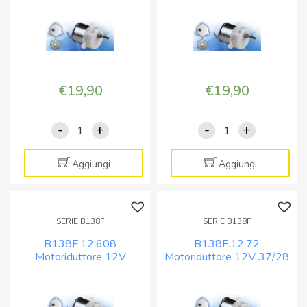
€
19,90
€
19,90
-
+
-
+
B138F.12.21
B138F.12.36
Motoriduttore
Motoriduttore
12V
12V
Aggiungi
Aggiungi
125/85
73/53
rpm
rpm
quantità
quantità
SERIE B138F
SERIE B138F
B138F.12.608
B138F.12.72
Motoriduttore 12V
Motoriduttore 12V 37/28
4,3/3,3 rpm
rpm