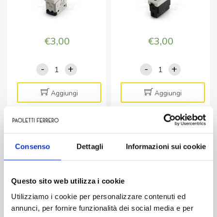
€
3,00
€
3,00
-
+
-
+
Frutto
Frutto
Invertitore
Presa
unipolare
bipasso
Aggiungi
Aggiungi
250V
2
16A
Poli
-
10/16
MATERIALE ELETTRICO
MATERIALE ELETTRICO
Serie
A+T
Consenso
Dettagli
Informazioni sui cookie
Frutto Presa Schuko
Frutto Presa USB singola
Astra
,
bipasso 2 Poli 10/16
5V 2,1A – Serie Astra
quantità
250V
A+T, 250V – Serie Astra
-
Questo sito web utilizza i cookie
Serie
Astra
Utilizziamo i cookie per personalizzare contenuti ed
quantità
annunci, per fornire funzionalità dei social media e per