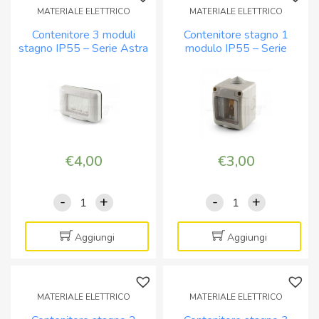
MATERIALE ELETTRICO
MATERIALE ELETTRICO
Contenitore 3 moduli
Contenitore stagno 1
stagno IP55 – Serie Astra
modulo IP55 – Serie
Astra
€
4,00
€
3,00
-
+
-
+
Contenitore
Contenitore
3
stagno
moduli
1
Aggiungi
Aggiungi
stagno
modulo
IP55
IP55
-
-
MATERIALE ELETTRICO
MATERIALE ELETTRICO
Serie
Serie