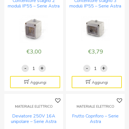
Contenitore stagno 2
Contenitore stagno 3
Astra
Astra
moduli IP55 – Serie Astra
moduli IP55 – Serie Astra
quantità
quantità
€
3,00
€
3,79
-
+
-
+
Contenitore
Contenitore
stagno
stagno
2
3
Aggiungi
Aggiungi
moduli
moduli
IP55
IP55
-
-
MATERIALE ELETTRICO
MATERIALE ELETTRICO
Serie
Serie
Deviatore 250V 16A
Frutto Copriforo – Serie
Astra
Astra
unipolare – Serie Astra
Astra
quantità
quantità