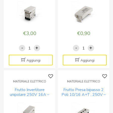
€
3,00
€
0,90
-
+
-
+
Deviatore
Frutto
250V
Copriforo
16A
-
Aggiungi
Aggiungi
unipolare
Serie
-
Astra
Serie
quantità
MATERIALE ELETTRICO
MATERIALE ELETTRICO
Astra
Frutto Invertitore
Frutto Presa bipasso 2
quantità
unipolare 250V 16A –
Poli 10/16 A+T , 250V –
Serie Astra
Serie Astra