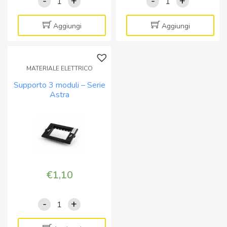
-
+
-
+
Placca
Placca
3
3
moduli
moduli
Aggiungi
Aggiungi
bianca
grigia
-
silver
Serie
-
MATERIALE ELETTRICO
Astra
Serie
Supporto 3 moduli – Serie
quantità
Astra
Astra
quantità
€
1,10
-
+
Supporto
3