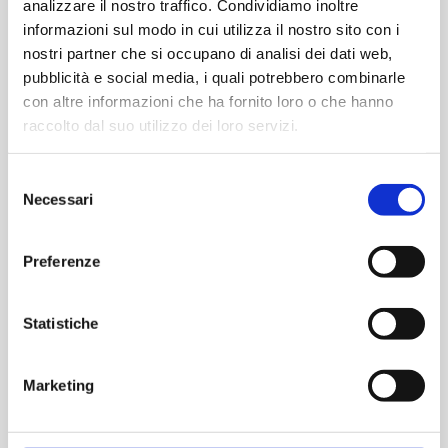
analizzare il nostro traffico. Condividiamo inoltre
informazioni sul modo in cui utilizza il nostro sito con i
€
3,00
€
6,80
nostri partner che si occupano di analisi dei dati web,
pubblicità e social media, i quali potrebbero combinarle
-
+
-
+
Frutto
Frutto
con altre informazioni che ha fornito loro o che hanno
Presa
Presa
raccolto dal suo utilizzo dei loro servizi.
Schuko
USB
Aggiungi
Aggiungi
bipasso
singola
Selezione
2
5V
Necessari
del
Poli
2,1A
consenso
MATERIALE ELETTRICO
MATERIALE ELETTRICO
10/16
-
Frutto Pulsante unipolare
Interruttore bipolare
A+T,
Serie
Preferenze
250V 10A –
250V 16A con simbolo
250V
Astra
Normalmente aperto –
on-off I / O – Serie Astra
-
quantità
Serie Astra
Statistiche
Serie
Astra
quantità
Marketing
€
3,00
€
2,10