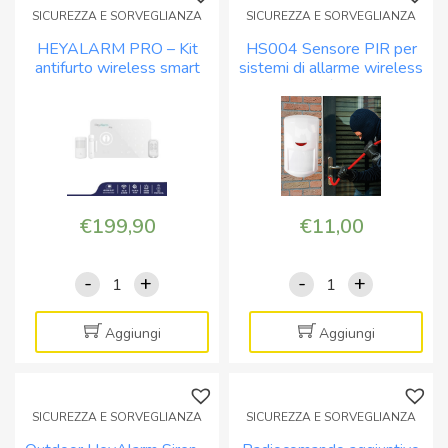
SICUREZZA E SORVEGLIANZA
SICUREZZA E SORVEGLIANZA
HEYALARM PRO – Kit
HS004 Sensore PIR per
antifurto wireless smart
sistemi di allarme wireless
WIFI+4G centrale
immunità animali
€
199,90
€
11,00
-
+
-
+
HEYALARM
HS004
PRO
Sensore
-
PIR
Aggiungi
Aggiungi
Kit
per
antifurto
sistemi
wireless
di
SICUREZZA E SORVEGLIANZA
SICUREZZA E SORVEGLIANZA
smart
allarme