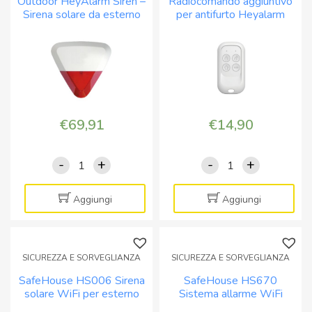
Outdoor HeyAlarm Siren –
Radiocomando aggiuntivo
WIFI+4G
wireless
Sirena solare da esterno
per antifurto Heyalarm
centrale
immunità
alimentata a 12Vcc
Pro
quantità
animali
quantità
€
69,91
€
14,90
-
+
-
+
Outdoor
Radiocomando
HeyAlarm
aggiuntivo
Siren
per
Aggiungi
Aggiungi
-
antifurto
Sirena
Heyalarm
solare
Pro
SICUREZZA E SORVEGLIANZA
SICUREZZA E SORVEGLIANZA
da
quantità
SafeHouse HS006 Sirena
SafeHouse HS670
esterno
solare WiFi per esterno
Sistema allarme WiFi
alimentata
GSM 4G controllo tramite