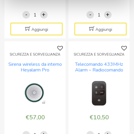
-
+
-
+
Sensore
Sirena
wireless
wireless
PIR
da
Aggiungi
Aggiungi
da
esterno
interno
HeyAlarm
per
PRO
SICUREZZA E SORVEGLIANZA
SICUREZZA E SORVEGLIANZA
antifurto
67683355
Sirena wireless da interno
Telecomando 433MHz
Heyalarm
quantità
Heyalarm Pro
Alarm – Radiocomando
Pro
per antifurti iSnatch
quantità
€
57,00
€
10,50