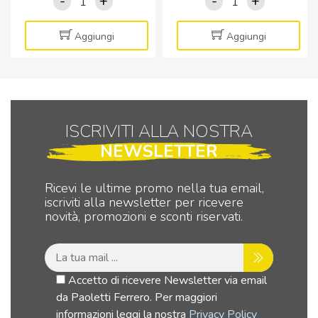
-
+
-
+
Sirena
Telecomando
wireless
433MHz
da
Alarm
Aggiungi
Aggiungi
interno
-
Heyalarm
Radiocomando
Pro
per
quantità
antifurti
iSnatch
ISCRIVITI ALLA NOSTRA
quantità
NEWSLETTER
Ricevi le ultime promo nella tua email,
iscriviti alla newsletter per ricevere
novità, promozioni e sconti riservati.
Accetto di ricevere Newsletter via email
da Paoletti Ferrero. Per maggiori
informazioni leggi la nostra
Privacy Policy