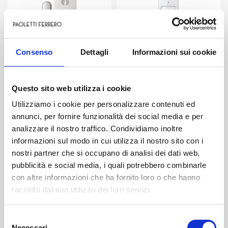
quantità
€
19,90
€
29,00
Consenso
Dettagli
Informazioni sui cookie
-
+
-
+
Sensore
Sensore
Magnetico
PIR
Questo sito web utilizza i cookie
433MHz
da
Aggiungi
Aggiungi
Utilizziamo i cookie per personalizzare contenuti ed
-
interno
annunci, per fornire funzionalità dei social media e per
Sensore
PET
analizzare il nostro traffico. Condividiamo inoltre
magnetico
IMMUNE
informazioni sul modo in cui utilizza il nostro sito con i
SICUREZZA E SORVEGLIANZA
SICUREZZA E SORVEGLIANZA
porte
per
nostri partner che si occupano di analisi dei dati web,
Sensore wireless
Sensore wireless
e
sistemi
pubblicità e social media, i quali potrebbero combinarle
magnetico porta/finestra
magnetico porta/finestra
finestre
di
+ vibrazione anti-infrazione
per antifurto Heyalarm
con altre informazioni che ha fornito loro o che hanno
quantità
allarme
Pro
raccolto dal suo utilizzo dei loro servizi.
Isnatch
RF433
Selezione
quantità
Necessari