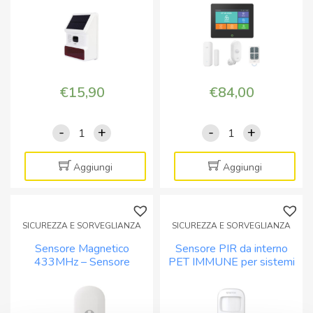
a
App Tuya
12Vcc
quantità
€
15,90
€
84,00
-
+
-
+
SafeHouse
SafeHouse
HS006
HS670
Sirena
Sistema
Aggiungi
Aggiungi
solare
allarme
WiFi
WiFi
per
GSM
SICUREZZA E SORVEGLIANZA
SICUREZZA E SORVEGLIANZA
esterno
4G
Sensore Magnetico
Sensore PIR da interno
quantità
controllo
433MHz – Sensore
PET IMMUNE per sistemi
tramite
magnetico porte e
di allarme Isnatch RF433
App
finestre
Tuya