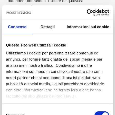
diffonderli, liberando il Titolare da qualsiasi
responsabilità verso terzi.
Modalità e luogo del
Consenso
Dettagli
Informazioni sui cookie
trattamento dei Dati
raccolti
Questo sito web utilizza i cookie
Modalità di trattamento
Utilizziamo i cookie per personalizzare contenuti ed
annunci, per fornire funzionalità dei social media e per
Il Titolare adotta le opportune misure di sicurezza volte
analizzare il nostro traffico. Condividiamo inoltre
ad impedire l’accesso, la divulgazione, la modifica o la
informazioni sul modo in cui utilizza il nostro sito con i
distruzione non autorizzate dei Dati Personali.
nostri partner che si occupano di analisi dei dati web,
Il trattamento viene effettuato mediante strumenti
pubblicità e social media, i quali potrebbero combinarle
informatici e/o telematici, con modalità organizzative e
con altre informazioni che ha fornito loro o che hanno
con logiche strettamente correlate alle finalità indicate.
raccolto dal suo utilizzo dei loro servizi.
Oltre al Titolare, in alcuni casi, potrebbero avere accesso
ai Dati altri soggetti coinvolti nell’organizzazione di
questo Sito Web (personale amministrativo,
Selezione