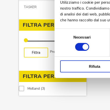
Utilizziamo i cookie per perso
TASKER
nostro traffico. Condividiamo 
di analisi dei dati web, pubbl
che hanno raccolto dal suo uti
FILTRA PER PREZZO
Selezione
Necessari
del
consenso
Prezzo
Prezzo
Prezzo:
€40
—
€130
Filtra
Min
Max
Rifiuta
FILTRA PER MARCA
3
Midland
3
prodotti