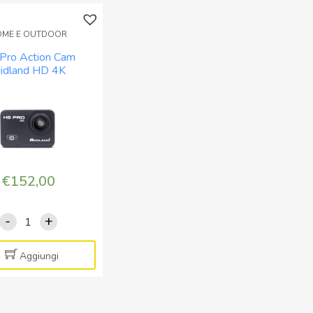
OME E OUTDOOR
Pro Action Cam
idland HD 4K
€
152,00
-
+
H9
Pro
Action
Aggiungi
Cam
Midland
HD