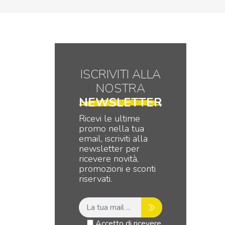
ISCRIVITI ALLA
NOSTRA
NEWSLETTER
Ricevi le ultime
promo nella tua
email, iscriviti alla
newsletter per
ricevere novità,
promozioni e sconti
riservati.
Accetto di ricevere