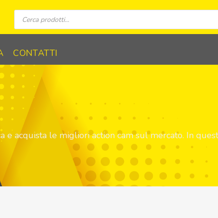
Ricerca
prodotti
A
CONTATTI
ica e acquista le migliori action cam sul mercato. In ques