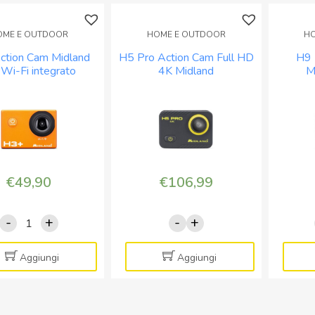
OME E OUTDOOR
HOME E OUTDOOR
H
ction Cam Midland
H5 Pro Action Cam Full HD
H9 
 Wi-Fi integrato
4K Midland
M
€
49,90
€
106,99
-
+
-
+
H3+
H5
Action
Pro
Cam
Action
Aggiungi
Aggiungi
Midland
Cam
con
Full
Wi-
HD