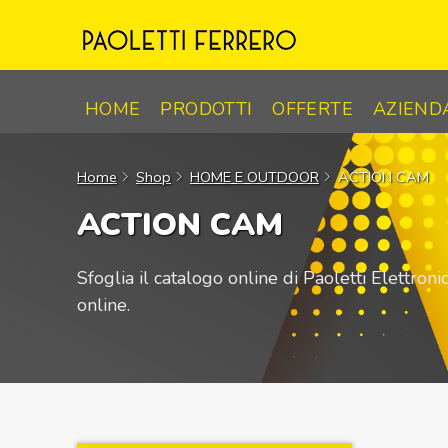
Skip
to
content
HOME
PRODOTTI
OFFERTE
AZIEND
Home
Shop
HOME E OUTDOOR
ACTION CAM
ACTION CAM
Sfoglia il catalogo online di Paoletti Elettron
online.