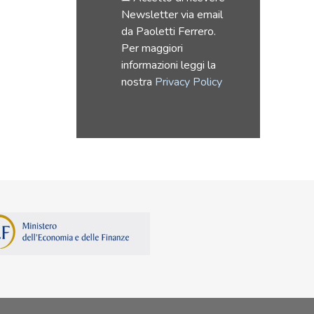
Newsletter via email
da Paoletti Ferrero.
Per maggiori
informazioni leggi la
nostra
Privacy Policy