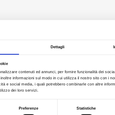
NE
SPRAY E LATTINE
SPRAY E LATTIN
ti secco
G-20 Pulisci Contatti Secco
E-21 Rimuovi Etic
Dettagli
200 ml
Spray ml.20
ookie
nalizzare contenuti ed annunci, per fornire funzionalità dei socia
inoltre informazioni sul modo in cui utilizza il nostro sito con i 
icità e social media, i quali potrebbero combinarle con altre inform
€
4,40
€
5,90
lizzo dei loro servizi.
G-
E-
+
-
+
-
+
20
21
Preferenze
Statistiche
Pulisci
Rimuovi
i
Aggiungi
Aggiungi