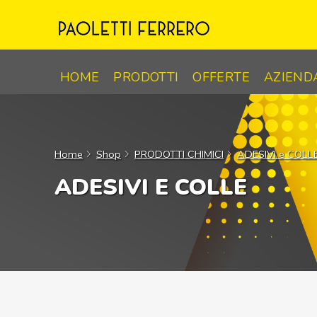
Skip
to
content
HOME
PRODOTTI
OFFERTE
AZIEND
Home
Shop
PRODOTTI CHIMICI
ADESIVI e COLL
ADESIVI E COLLE