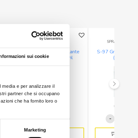
E
SPRAY E LATTINE
SPRAY E LATTINE
hette
A-44 Spray Congelante
S-97 Grasso di sil
Informazioni sui cookie
0
LowGWP 400ml
(200ml)
l media e per analizzare il
nostri partner che si occupano
azioni che ha fornito loro o
€
27,90
€
5,60
A-
S-
-
+
-
+
44
97
Marketing
Spray
Grasso
Aggiungi
Aggiungi