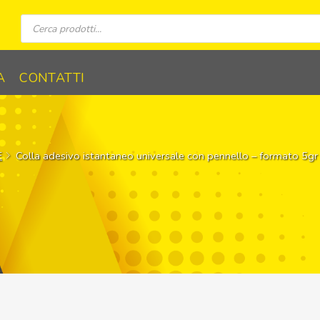
Ricerca
prodotti
A
CONTATTI
E
Colla adesivo istantaneo universale con pennello – formato 5gr