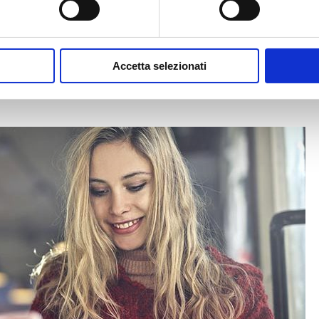
Contatti
Etichette
Secco
Spray
200
ml.200
ml
quantità
Accetta selezionati
quantità