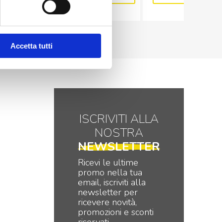
Congelante
di
LowGWP
silicone
400ml
(200ml)
quantità
quantità
Accetta tutti
ISCRIVITI ALLA
NOSTRA
NEWSLETTER
Ricevi le ultime
promo nella tua
email, iscriviti alla
newsletter per
ricevere novità,
promozioni e sconti
riservati.