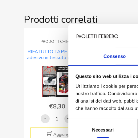
Prodotti correlati
PRODOTTI CHIMICI
SPRAY E LATTI
RIFATUTTO TAPE – Nastro
G-22 Pulisci contat
Consenso
adesivo in tessuto di fibra di
ml 200
vetro
Questo sito web utilizza i c
Utilizziamo i cookie per perso
nostro traffico. Condividiamo 
di analisi dei dati web, pubbl
€
8,30
€
6,60
che hanno raccolto dal suo uti
RIFATUTTO
G-
-
+
-
Selezione
TAPE
22
Necessari
del
-
Pulisci
Aggiungi
Aggiung
consenso