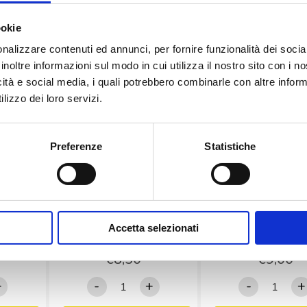
ookie
nalizzare contenuti ed annunci, per fornire funzionalità dei socia
inoltre informazioni sul modo in cui utilizza il nostro sito con i 
icità e social media, i quali potrebbero combinarle con altre inform
lizzo dei loro servizi.
F
CONNETTORI WATERPROOF
CONNETTORI WATER
MASCHIO
Connettore circolare presa
Connettore circolar
Preferenze
Statistiche
per RG58
da pannello serie SP13 5
volante serie SP13 5
poli – 5A – IP68
5A – IP68
Accetta selezionati
€
8,50
€
9,00
re
Connettore
Connetto
+
-
+
-
+
circolare
circolare