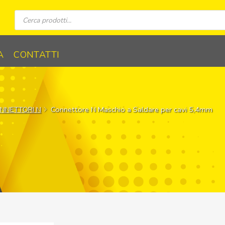
Ricerca
prodotti
A
CONTATTI
NNETTORI N
Connettore N Maschio a Saldare per cavi 5,4mm