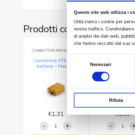
Add to Wishlist
Coassiale
50
Questo sito web utilizza i c
Ohm
Utilizziamo i cookie per perso
Prodotti correlati
da
nostro traffico. Condividiamo 
5,4
di analisi dei dati web, pubbl
mm
che hanno raccolto dal suo uti
-
CONNETTORI PER BATTERIE
CONNETTORI R
Messi
Selezione
Connettore XT60 per
Connettore BNC 
&
Necessari
del
batteria – Maschio
(spina) a crimpare 
Paoloni
consenso
quantità
Rifiuta
€
1,31
€
1,50
Connettore
Connetto
-
+
-
XT60
BNC