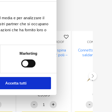
l media e per analizzare il
nostri partner che si occupano
azioni che ha fornito loro o
PROOF
CONNETTORI WATERPROOF
CONNETTORI RF
e spina
Connettore circolare spina
Connettore Maschi
Marketing
 poli –
volante serie SP21 2 poli –
saldare per RG2
30A – IP68
Accetta tutti
€
9,89
€
3,79
re
Connettore
Connettor
-
+
-
+
circolare
Maschio