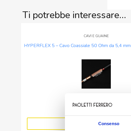
Ti potrebbe interessare…
CAVI E GUAINE
HYPERFLEX 5 – Cavo Coassiale 50 Ohm da 5,4 mm 
€
2,10
HYPERFLEX
-
+
5
-
Consenso
Aggiungi
Cavo