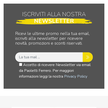
11
a
IP
-
saldare
–
Vishay
foro
Le
ISCRIVITI ALLA NOSTRA
Spectrol
12mm
RO
NEWSLETTER
quantità
quantità
qua
Ricevi le ultime promo nella tua email,
iscriviti alla newsletter per ricevere
novità, promozioni e sconti riservati.
Accetto di ricevere Newsletter via email
da Paoletti Ferrero. Per maggiori
informazioni leggi la nostra
Privacy Policy