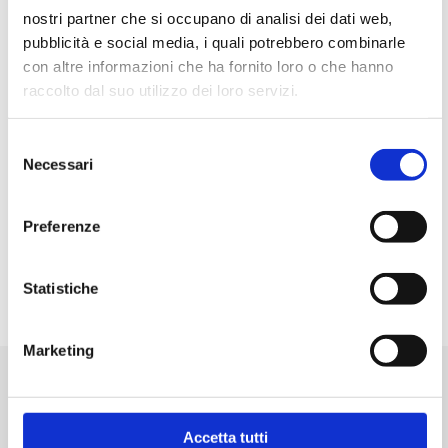
nostri partner che si occupano di analisi dei dati web,
Contatti ON-OFF-ON
pubblicità e social media, i quali potrebbero combinarle
N.Posizioni 3
con altre informazioni che ha fornito loro o che hanno
Portata 6A – 250Vac
raccolto dal suo utilizzo dei loro servizi.
N. pin 3
Grado protezione IP20
Colore Nero
Selezione
Serigrafia tasto I-0-II
Necessari
del
Montaggio A Pannello
consenso
Foro fissaggio 20.5 mm
Preferenze
Terminali Faston 4.8mm
Dimensioni Corpo 23X17 mm
Statistiche
Marketing
Prodotti correlati
Accetta tutti