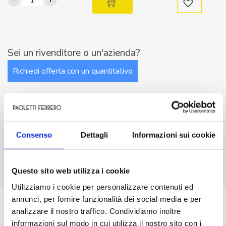
a
bascula
UNIPOLARE
ON-
Sei un rivenditore o un'azienda?
OFF-
Richiedi offerta con un quantitativo
ON
colore
NERO
250V
quantità
Consenso
Dettagli
Informazioni sui cookie
Descrizione
Questo sito web utilizza i cookie
Richiedi info sul prodotto
Utilizziamo i cookie per personalizzare contenuti ed
annunci, per fornire funzionalità dei social media e per
Tipo Bascula
analizzare il nostro traffico. Condividiamo inoltre
Modalita’ Deviatore
informazioni sul modo in cui utilizza il nostro sito con i
Commutazione Stabile