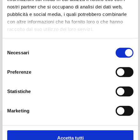
Commutazione Stabile
nostri partner che si occupano di analisi dei dati web,
Contatti ON-OFF
pubblicità e social media, i quali potrebbero combinarle
N.Posizioni 2
con altre informazioni che ha fornito loro o che hanno
Portata 6A – 250Vac
raccolto dal suo utilizzo dei loro servizi.
N. pin 2
Grado protezione IP20
Colore Bianco
Selezione
Necessari
Serigrafia tasto 0-1
del
Montaggio A Pannello
consenso
Foro fissaggio 20.5 mm
Preferenze
Terminali Faston 4.8mm
Dimensioni Corpo 23X17 mm
Statistiche
Marketing
Prodotti correlati
Accetta tutti