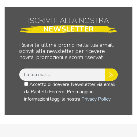
a
Vishay
a
vite
Spectrol
vite
foro
quantità
for
ISCRIVITI ALLA NOSTRA
19mm
19
NEWSLETTER
IP65
IP
quantità
qua
Ricevi le ultime promo nella tua email,
iscriviti alla newsletter per ricevere
novità, promozioni e sconti riservati.
Accetto di ricevere Newsletter via email
da Paoletti Ferrero. Per maggiori
informazioni leggi la nostra
Privacy Policy