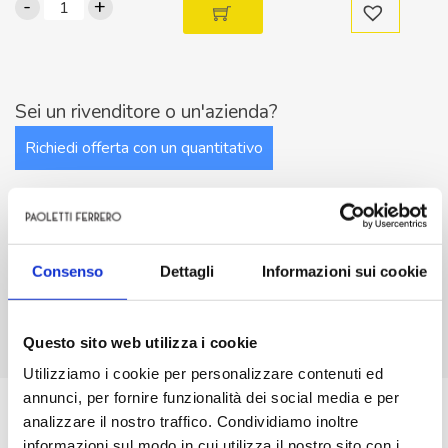
-
+
Interruttore
a
bascula
unipolare
BIANCO
Sei un rivenditore o un'azienda?
ON-
Richiedi offerta con un quantitativo
OFF
foro
fissaggio
20.5mm
quantità
Consenso
Dettagli
Informazioni sui cookie
Descrizione
Questo sito web utilizza i cookie
Richiedi info sul prodotto
Utilizziamo i cookie per personalizzare contenuti ed
annunci, per fornire funzionalità dei social media e per
Modalita’ Bascula
analizzare il nostro traffico. Condividiamo inoltre
Tipo Interruttore
informazioni sul modo in cui utilizza il nostro sito con i