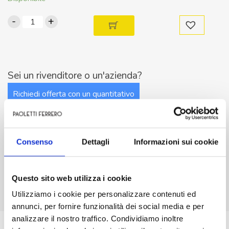
-
+
Interruttore
DIP
SWITCH
8
posizioni
Sei un rivenditore o un'azienda?
ON-
Richiedi offerta con un quantitativo
OFF
da
circuito
stampato
Consenso
Dettagli
Informazioni sui cookie
2.54mm
quantità
Descrizione
Questo sito web utilizza i cookie
Utilizziamo i cookie per personalizzare contenuti ed
Richiedi info sul prodotto
annunci, per fornire funzionalità dei social media e per
analizzare il nostro traffico. Condividiamo inoltre
Corrente nominale dei contatti: 25 mA 24 V