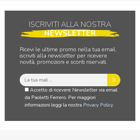
terminali
terminali
IP
a
a
–
saldare
saldare
Le
ISCRIVITI ALLA NOSTRA
foro
foro
VE
NEWSLETTER
12mm
12mm
qua
quantità
quantità
Ricevi le ultime promo nella tua email,
iscriviti alla newsletter per ricevere
novità, promozioni e sconti riservati.
Accetto di ricevere Newsletter via email
da Paoletti Ferrero. Per maggiori
informazioni leggi la nostra
Privacy Policy