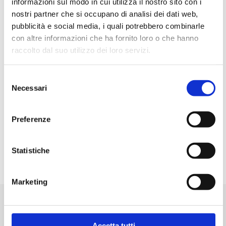
informazioni sul modo in cui utilizza il nostro sito con i
CC (commutazione); 100 mA (non
nostri partner che si occupano di analisi dei dati web,
commutazione)
pubblicità e social media, i quali potrebbero combinarle
Resistenza di contatto: 50 mΩ max. (iniziale) ;
con altre informazioni che ha fornito loro o che hanno
100 mΩ Max. (dopo il test di durata)
raccolto dal suo utilizzo dei loro servizi.
Resistenza di isolamento: 1000 mΩ Min. a
100 V CC
Selezione
Rigidità dielettrica: 500 V CC Min. per 1
Necessari
del
minuto
consenso
Capacità tra interruttori adiacenti: 5 pF Max.
Temperatura di esercizio: da -25 °C a +70 °C
Preferenze
Temperatura di stoccaggio: da -40 °C a +85
°C
Statistiche
Marketing
Prodotti correlati
Accetta tutti