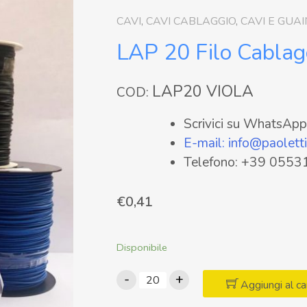
CAVI
,
CAVI CABLAGGIO
,
CAVI E GUA
LAP 20 Filo Cabla
LAP20 VIOLA
COD:
Scrivici su WhatsA
E-mail: info@paolettif
Telefono: +39 055
€
0,41
Disponibile
LAP
-
+
Aggiungi al ca
20