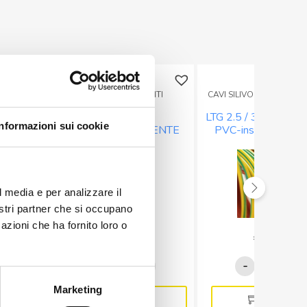
PER FLEX
TERMORESTRINGENTI
CAVI SILIVOLT E PVC SUP
vetto
GUAINA
LTG 2.5 / 32A / GE C
Informazioni sui cookie
 mm²
TERMORESTRINGENTE
PVC-insulated 2,5
SEZIONE 1,6MM – colore
GIALLO
NERO
l media e per analizzare il
nostri partner che si occupano
azioni che ha fornito loro o
€
0,24
€
1,50
A/SW
GUAINA
LTG
-
+
-
+
TERMORESTRINGENTE
2.5
Marketing
SEZIONE
/
Aggiungi
Aggiungi