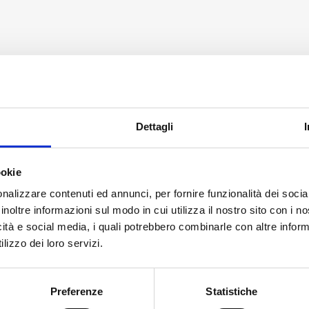
NTI
CAVI SILIVOLT E PVC SUPER FLEX
CAVI SILIVOLT E PVC SU
LTG0,5/RT Cavo isolato in
LTG1/16A/SW Ca
Dettagli
GENTE
PVC 0,5 mm² colore
PVC-insulated 1
colore
ROSSO
NERO
ookie
nalizzare contenuti ed annunci, per fornire funzionalità dei socia
inoltre informazioni sul modo in cui utilizza il nostro sito con i 
icità e social media, i quali potrebbero combinarle con altre inform
€
1,31
€
1,65
lizzo dei loro servizi.
A
LTG0,5/RT
LTG1/16
+
-
+
-
+
ESTRINGENTE
Cavo
Cavetto
Preferenze
Statistiche
E
isolato
PVC-
i
Aggiungi
Aggiungi