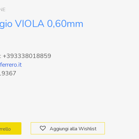
INE
ggio VIOLA 0,60mm
pp: +393338018859
errero.it
319367
Aggiungi alla Wishlist
rrello