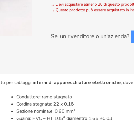
Filo
Devi acquistare almeno 20 di questo prodot
Cablaggio
Questo prodotto può essere acquistato in in
VIOLA
0,60mm
quantità
Sei un rivenditore o un'azienda?
to per cablaggi
interni di apparecchiature elettroniche
, dove
Conduttore: rame stagnato
Cordina stagnata: 22 x 0.18
Sezione nominale: 0.60 mm²
Guaina: PVC – HT 105° diamentro 1.65 ±0.03