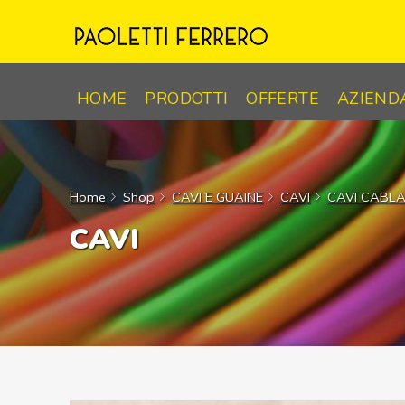
Skip
to
content
HOME
PRODOTTI
OFFERTE
AZIEND
Home
Shop
CAVI E GUAINE
CAVI
CAVI CABL
CAVI