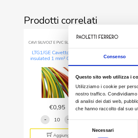
Prodotti correlati
CAVI SILIVOLT E PVC SUPER FLEX
TERMORESTRINGE
LTG1/GE Cavetto PVC-
GUAINA
Consenso
insulated 1 mm² GIALLO
TERMORESTRIN
SEZIONE 3,2MM – 
NERO
Questo sito web utilizza i c
Utilizziamo i cookie per perso
nostro traffico. Condividiamo 
di analisi dei dati web, pubbl
€
0,95
€
0,35
che hanno raccolto dal suo uti
LTG1/GE
GUAIN
-
+
-
Selezione
Cavetto
TERMOR
Necessari
del
PVC-
SEZION
Aggiungi
Aggiung
consenso