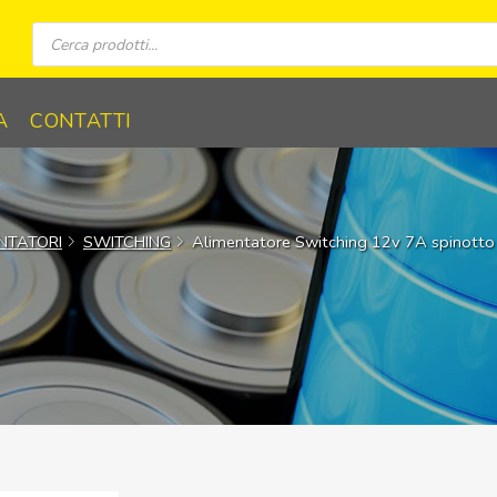
Ricerca
prodotti
A
CONTATTI
NTATORI
SWITCHING
Alimentatore Switching 12v 7A spinotto 