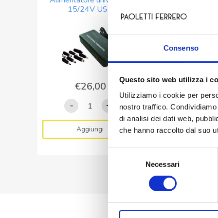
Alimentatore universale
12FGHL34 Batter
15/24V USB
piombo FIAMM E
Long Life12V 
Consenso
Questo sito web utilizza i c
€
26,00
€
42,50
Utilizziamo i cookie per perso
Alimentatore
12FGHL
-
+
-
nostro traffico. Condividiamo 
universale
Batteria
di analisi dei dati web, pubbl
15/24V
al
Aggiungi
che hanno raccolto dal suo uti
Aggiung
USB
piombo
quantità
FIAMM
Selezione
Eurobat
Necessari
del
Long
consenso
Life12V
9Ah
quantità