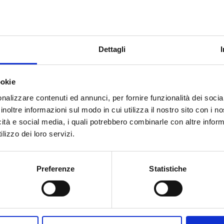
ia al
ER14250/S Batteria 1/2
ER14505/P Batteria
urobat
AA Litio 3.6 V 1200 mAh
(AA) Reofori a salda
9Ah
3.6V 2600mA
Dettagli
ookie
€
5,00
€
5,50
nalizzare contenuti ed annunci, per fornire funzionalità dei socia
34
ER14250/S
ER14505
+
-
+
-
+
inoltre informazioni sul modo in cui utilizza il nostro sito con i 
Batteria
Batteria
icità e social media, i quali potrebbero combinarle con altre inform
1/2
Stilo
lizzo dei loro servizi.
i
Aggiungi
Aggiungi
AA
(AA)
Litio
Reofori
3.6
a
Preferenze
Statistiche
V
saldare
1200
Litio
mAh
3.6V
quantità
2600mA