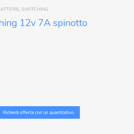
BATTERIE
,
SWITCHING
hing 12v 7A spinotto
Richiedi offerta con un quantitativo