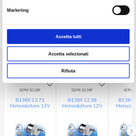
Velocità massima con max coppia: 85rpm
Massimo carico assiale: 5N
Marketing
Temperatura di esercizio: -20°C/60°C
Peso approssimativo: 85g
Accetta tutti
Accetta selezionati
Prodotti correlati
Rifiuta
SERIE B138F
SERIE B138F
SERIE 
B138F.12.72
B138F.12.36
B138F.
Motoriduttore 12V
Motoriduttore 12V
Motoridu
37/28 rpm
73/53 rpm
1,8/1,