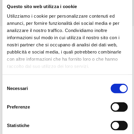
Download
Questo sito web utilizza i cookie
Utilizziamo i cookie per personalizzare contenuti ed
Richiedi info sul prodotto
annunci, per fornire funzionalità dei social media e per
analizzare il nostro traffico. Condividiamo inoltre
B138F.12.21 Motoriduttore 12V 125/85rpm
informazioni sul modo in cui utilizza il nostro sito con i
nostri partner che si occupano di analisi dei dati web,
Soppressione disturbi con VDR sul collettore
pubblicità e social media, i quali potrebbero combinarle
Spazzole in metallo prezioso (Au-Ag-Cu)
con altre informazioni che ha fornito loro o che hanno
Direzione di rotazione secondo polarità
raccolto dal suo utilizzo dei loro servizi.
Pu’ essere montato in ogni posizione
Selezione
Caratteristiche tecniche:
Necessari
del
consenso
Tensione nominale: 12V
Rapporto:1 21,14
Preferenze
Coppia massima: 2,5ncm
Massimo carico radiale: 20N
Statistiche
Velocità massima senza carico: 125rpm