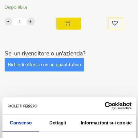
Disponibile
-
+
B138F.12.21
Motoriduttore
12V
125/85
rpm
Sei un rivenditore o un'azienda?
quantità
Richiedi offerta con un quantitativo
Descrizione
Consenso
Dettagli
Informazioni sui cookie
Caratteristiche