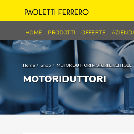
Skip
to
content
HOME
PRODOTTI
OFFERTE
AZIEND
Home
Shop
MOTORIDUTTORI MOTORI E VENTOLE
MOTORIDUTTORI