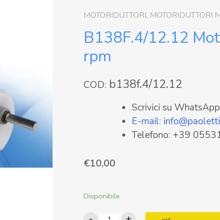
MOTORIDUTTORI
,
MOTORIDUTTORI M
B138F.4/12.12 Mot
rpm
b138f.4/12.12
COD:
Scrivici su WhatsA
E-mail: info@paolettif
Telefono: +39 055
€
10,00
Disponibile
B138F.4/12.12
-
+