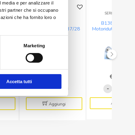
l media e per analizzare il
nostri partner che si occupano
SERIE B138F
SERIE B138F.4/12
azioni che ha fornito loro o
1
B138F.12.72
B138F.4/12.20
 125/85
Motoriduttore 12V 37/28
Motoriduttore 12V 
rpm
rpm
Marketing
€
23,00
€
27,29
Accetta tutti
2.21
B138F.12.72
B138F.4/
-
+
-
+
ttore
Motoriduttore
Motoridut
12V
12V
Aggiungi
Aggiungi
37/28
19/14
rpm
rpm
quantità
quantità