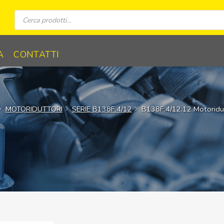
Ricerca
prodotti
A
CONTATTI
MOTORIDUTTORI
SERIE B138F.4/12
B138F.4/12.12 Motorid