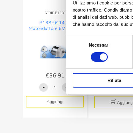
Utilizziamo i cookie per perso
nostro traffico. Condividiamo 
SERIE B138F
SERIE B138F.4/
di analisi dei dati web, pubbl
B138F.6.1470
B138F.4/12.
che hanno raccolto dal suo uti
Motoriduttore 6V 1,8/1,6
Motoriduttore 12
rpm
rpm
Selezione
Necessari
del
consenso
€
36,91
€
22,50
Rifiuta
B138F.6.1470
B138F.4
-
+
-
Motoriduttore
Motoridu
6V
12V
Aggiungi
Aggiung
1,8/1,6
54/43
rpm
rpm
quantità
quantità