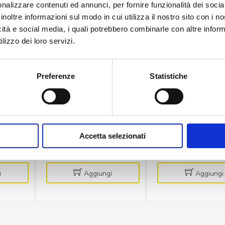
nalizzare contenuti ed annunci, per fornire funzionalità dei socia
inoltre informazioni sul modo in cui utilizza il nostro sito con i 
12
SERIE B138F
SERIE B138F
icità e social media, i quali potrebbero combinarle con altre inform
72
B138F.12.208
B138F.12.2
lizzo dei loro servizi.
V 54/43
Motoriduttore 12V 13/9
Motoriduttore 12V
rpm
rpm
Preferenze
Statistiche
€
27,30
€
19,90
Accetta selezionati
/12.72
B138F.12.208
B138F.1
+
-
+
-
+
ttore
Motoriduttore
Motoridu
12V
12V
i
Aggiungi
Aggiungi
13/9
125/85
rpm
rpm
quantità
quantità