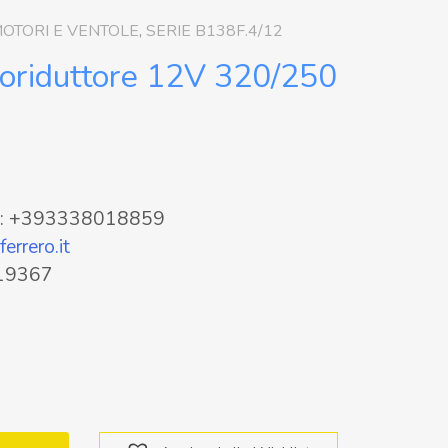
OTORI E VENTOLE
,
SERIE B138F.4/12
oriduttore 12V 320/250
pp: +393338018859
errero.it
319367