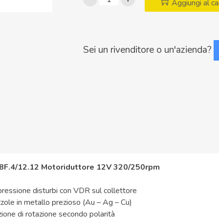
Aggiungi al ca
Motoriduttore
12V
320/250
rpm
Sei un rivenditore o un'azienda?
quantità
8F.4/12.12 Motoriduttore 12V 320/250rpm
ressione disturbi con VDR sul collettore
zole in metallo prezioso (Au – Ag – Cu)
zione di rotazione secondo polarità