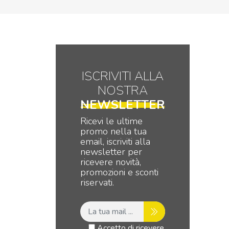
ISCRIVITI ALLA
NOSTRA
NEWSLETTER
Ricevi le ultime
promo nella tua
email, iscriviti alla
newsletter per
ricevere novità,
promozioni e sconti
riservati.
Accetto di ricevere