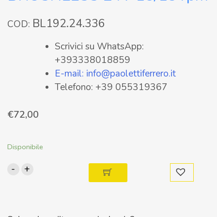
BL192.24.336
COD:
Scrivici su WhatsApp:
+393338018859
E-mail: info@paolettiferrero.it
Telefono: +39 055319367
€
72,00
Disponibile
-
+
BL192.24.336
Motoriduttore
BRUSHLESS
24V
15/13