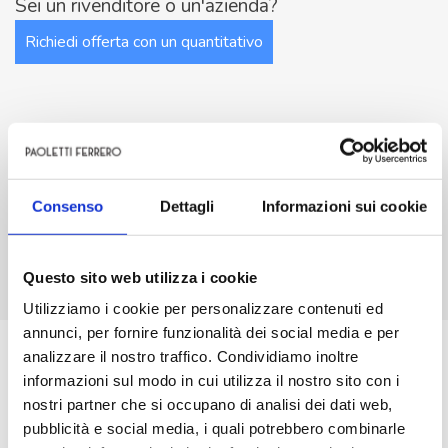
Sei un rivenditore o un'azienda?
rpm
Richiedi offerta con un quantitativo
quantità
Descrizione
Consenso
Dettagli
Informazioni sui cookie
Caratteristiche
Questo sito web utilizza i cookie
Richiedi info sul prodotto
Utilizziamo i cookie per personalizzare contenuti ed
annunci, per fornire funzionalità dei social media e per
BL192.24.336 Motoriduttore Brushless 24V
analizzare il nostro traffico. Condividiamo inoltre
15/13rpm
informazioni sul modo in cui utilizza il nostro sito con i
nostri partner che si occupano di analisi dei dati web,
Motoriduttore Brushless con elettronica integrata.
pubblicità e social media, i quali potrebbero combinarle
Motore brushless 3 fasi 12 poli con 3 sensori di Hall.