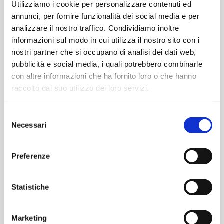
Utilizziamo i cookie per personalizzare contenuti ed
annunci, per fornire funzionalità dei social media e per
€
27,50
€
10,50
analizzare il nostro traffico. Condividiamo inoltre
informazioni sul modo in cui utilizza il nostro sito con i
-
+
-
+
Trasformatore
Trasformatore
nostri partner che si occupano di analisi dei dati web,
per
per
pubblicità e social media, i quali potrebbero combinarle
PCB
PCB
Aggiungi
Aggiungi
con altre informazioni che ha fornito loro o che hanno
30W
3W
raccolto dal suo utilizzo dei loro servizi.
-
-
6+6V
12+12V
TRASFORMATORI E VARIAC
TRASFORMATORI E VARIAC
Selezione
da
da
Necessari
del
Trasformatore per PCB
Trasformatore per PCB
circuito
circuito
consenso
3W – 15+15V da circuito
3W – 18+18V circuito
stampato
stampato
stampato o a pannello
stampato o a pannello
o
o
Preferenze
a
a
pannello
pannello
Statistiche
quantità
quantità
€
10,50
€
8,00
Marketing