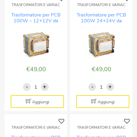
TRASFORMATORI E VARIAC
TRASFORMATORI E VARIAC
Trasformatore per PCB
Trasformatore per PCB
100W – 12+12V da
100W 24+24V da
circuito stampato o a
circuito stampato o a
pannello
pannello
€
49,00
€
49,00
-
+
-
+
Trasformatore
Trasformatore
per
per
PCB
PCB
Aggiungi
Aggiungi
100W
100W
–
24+24V
12+12V
da
TRASFORMATORI E VARIAC
TRASFORMATORI E VARIAC
da
circuito