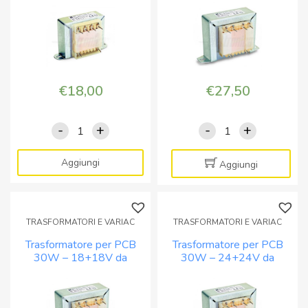
o
o
pannello
a
a
pannello
pannello
quantità
quantità
€
18,00
€
27,50
-
+
-
+
Trasformatore
Trasformatore
per
per
PCB
PCB
Aggiungi
Aggiungi
16W
30W
-
-
9V
12+12V
TRASFORMATORI E VARIAC
TRASFORMATORI E VARIAC
da
da
Trasformatore per PCB
Trasformatore per PCB
circuito
circuito
30W – 18+18V da
30W – 24+24V da
stampato
stampato
circuito stampato o a
circuito stampato o a
o
o
pannello
pannello
a
a