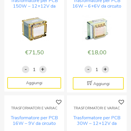
Trasformatore per PCB
Trasformatore per PCB
circuito
stampato
150W – 12+12V da
16W – 6+6V da circuito
stampato
o
circuito stampato o a
stampato o a pannello
o
a
pannello
a
pannello
pannello
quantità
quantità
€
71,50
€
18,00
-
+
-
+
Trasformatore
Trasformatore
per
per
PCB
PCB
Aggiungi
Aggiungi
150W
16W
-
-
12+12V
6+6V
TRASFORMATORI E VARIAC
TRASFORMATORI E VARIAC
da
da
Trasformatore per PCB
Trasformatore per PCB
circuito
circuito
16W – 9V da circuito
30W – 12+12V da
stampato
stampato
stampato o a pannello
circuito stampato o a