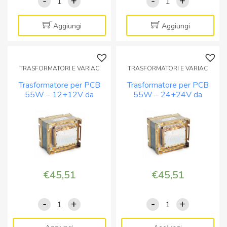
-
+
-
+
Trasformatore
Trasformatore
per
per
PCB
PCB
Aggiungi
Aggiungi
3W
3W
-
-
6+6V
9+9V
TRASFORMATORI E VARIAC
TRASFORMATORI E VARIAC
circuito
da
Trasformatore per PCB
Trasformatore per PCB
stampato
circuito
55W – 12+12V da
55W – 24+24V da
o
stampato
circuito stampato o a
circuito stampato o a
a
o
pannello
pannello
pannello
a
quantità
pannello
quantità
€
45,51
€
45,51
-
+
-
+
Trasformatore
Trasformatore
per
per