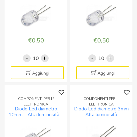
FREDDO
quantità
quantità
€
0,50
€
0,50
-
+
-
+
Diodo
Diodo
Led
Led
diametro
diametro
Aggiungi
Aggiungi
10mm
10mm
-
-
Alta
Alta
COMPONENTI PER L'
COMPONENTI PER L'
luminosità
luminosità
ELETTRONICA
ELETTRONICA
Diodo Led diametro
Diodo Led diametro 3mm
-
-
10mm – Alta luminosità –
– Alta luminosità –
GIALLO
Rosso
VERDE
BIANCO CALDO
quantità
quantità