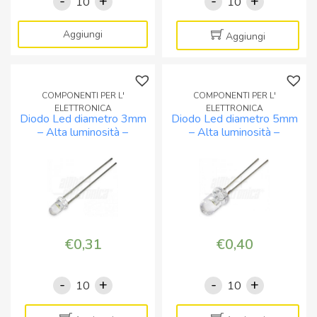
-
+
-
+
Diodo
Diodo
Led
Led
diametro
diametro
Aggiungi
Aggiungi
3mm
3mm
-
-
Alta
Alta
COMPONENTI PER L'
COMPONENTI PER L'
luminosità
luminosità
ELETTRONICA
ELETTRONICA
Diodo Led diametro 3mm
Diodo Led diametro 5mm
-
-
– Alta luminosità –
– Alta luminosità –
Lente
ROSSO
VERDE
BIANCO CALDO
diffusa
quantità
-
VERDE
quantità
€
0,31
€
0,40
-
+
-
+
Diodo
Diodo
Led
Led