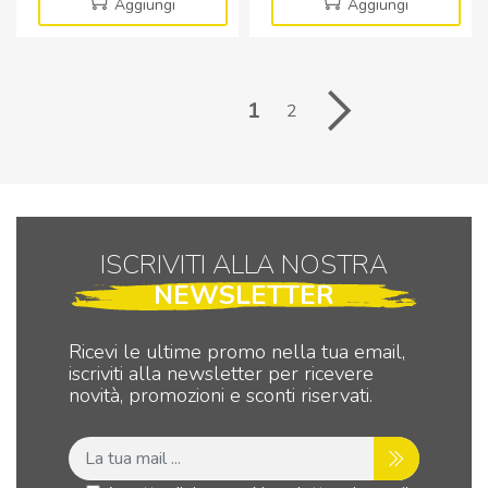
diametro
diametro
Aggiungi
Aggiungi
3mm
5mm
-
-
Alta
Alta
luminosità
luminosità
1
2
-
-
VERDE
BIANCO
quantità
CALDO
quantità
ISCRIVITI ALLA NOSTRA
NEWSLETTER
Ricevi le ultime promo nella tua email,
iscriviti alla newsletter per ricevere
novità, promozioni e sconti riservati.