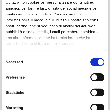
Utilizziamo i cookie per personalizzare contenuti ed
annunci, per fornire funzionalità dei social media e per
€
0,31
€
0,31
analizzare il nostro traffico. Condividiamo inoltre
informazioni sul modo in cui utilizza il nostro sito con i
-
+
-
+
Diodo
Diodo
nostri partner che si occupano di analisi dei dati web,
Led
Led
pubblicità e social media, i quali potrebbero combinarle
diametro
diametro
Aggiungi
Aggiungi
con altre informazioni che ha fornito loro o che hanno
3mm
3mm
raccolto dal suo utilizzo dei loro servizi.
-
-
Alta
Alta
COMPONENTI PER L'
COMPONENTI PER L'
Selezione
luminosità
luminosità
ELETTRONICA
ELETTRONICA
Necessari
del
Diodo Led diametro 3mm
Diodo Led diametro 3mm
-
-
– Alta luminosità –
– Alta luminosità – Lente
consenso
BIANCO
BLU
GIALLO
diffusa – ROSSO
FREDDO
quantità
Preferenze
quantità
Statistiche
€
0,31
€
0,31
Marketing