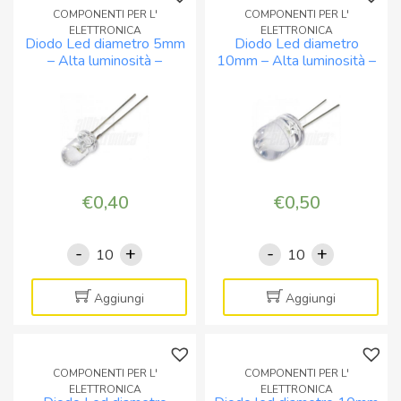
COMPONENTI PER L'
COMPONENTI PER L'
ELETTRONICA
ELETTRONICA
Diodo Led diametro 5mm
Diodo Led diametro
– Alta luminosità –
10mm – Alta luminosità –
BIANCO FREDDO
Bianco caldo
€
0,40
€
0,50
-
+
-
+
Diodo
Diodo
Led
Led
diametro
diametro
Aggiungi
Aggiungi
5mm
10mm
-
-
Alta
Alta
COMPONENTI PER L'
COMPONENTI PER L'
luminosità
luminosità
ELETTRONICA
ELETTRONICA