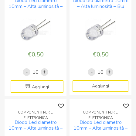
Diodo Led diametro
Diodo led diametro 10mm
-
-
10mm – Alta luminosità –
– Alta luminosità – Blu
BIANCO
Bianco
BIANCO FREDDO
FREDDO
caldo
quantità
quantità
€
0,50
€
0,50
-
+
-
+
Diodo
Diodo
Led
led
diametro
diametro
Aggiungi
Aggiungi
10mm
10mm
-
-
Alta
Alta
COMPONENTI PER L'
COMPONENTI PER L'
luminosità
luminosità
ELETTRONICA
ELETTRONICA
Diodo Led diametro
Diodo Led diametro
-
-
10mm – Alta luminosità –
10mm – Alta luminosità –
BIANCO
Blu
GIALLO
Rosso