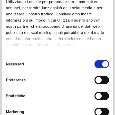
Utilizziamo i cookie per personalizzare contenuti ed
annunci, per fornire funzionalità dei social media e per
€
11,00
€
12,00
analizzare il nostro traffico. Condividiamo inoltre
informazioni sul modo in cui utilizza il nostro sito con i
-
+
-
+
APC-
APC-
nostri partner che si occupano di analisi dei dati web,
25-
25-
pubblicità e social media, i quali potrebbero combinarle
500
700
Aggiungi
Aggiungi
con altre informazioni che ha fornito loro o che hanno
Alimentatore
Alimentatore
raccolto dal suo utilizzo dei loro servizi.
25W
25W
9-
9-
ALIMENTAZIONE E BATTERIE
ALIMENTAZIONE E BATTERIE
Selezione
50V
36Vdc
Necessari
del
ELG-150-54A
ELG-240-54A
500mA
700mA
Alimentatore 150W
Alimentatore 240W
consenso
IP42
IP42
54Vdc 2.8A IP65
54Vdc 4.5A IP65
quantità
quantità
Preferenze
Statistiche
€
67,10
€
70,50
Marketing