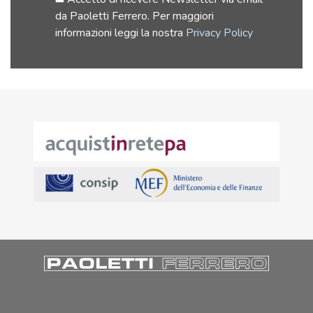
da Paoletti Ferrero. Per maggiori
informazioni leggi la nostra
Privacy Policy