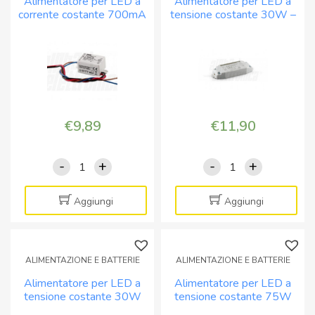
Alimentatore per LED a
Alimentatore per LED a
e
40W
corrente costante 700mA
tensione costante 30W –
corrente
29-
4W 2,5-6V
24Vdc
costante
57V
quantità
quantità
€
9,89
€
11,90
-
+
-
+
Alimentatore
Alimentatore
per
per
LED
LED
Aggiungi
Aggiungi
a
a
corrente
tensione
costante
costante
ALIMENTAZIONE E BATTERIE
ALIMENTAZIONE E BATTERIE
700mA
30W
Alimentatore per LED a
Alimentatore per LED a
4W
-
tensione costante 30W
tensione costante 75W
2,5-
24Vdc
12Vdc
12Vdc