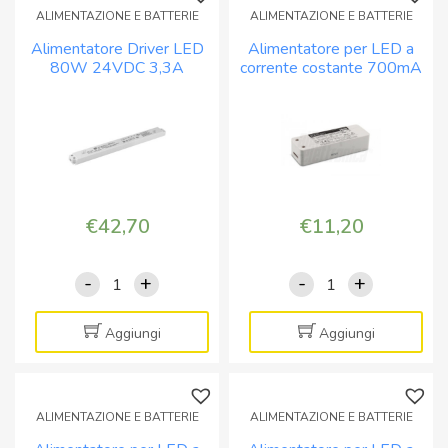
ALIMENTAZIONE E BATTERIE
ALIMENTAZIONE E BATTERIE
Alimentatore Driver LED
Alimentatore per LED a
80W 24VDC 3,3A
corrente costante 700mA
Tensione e corrente
40W 29-57V
costante
€
42,70
€
11,20
-
+
-
+
Alimentatore
Alimentatore
Driver
per
LED
LED
Aggiungi
Aggiungi
80W
a
24VDC
corrente
3,3A
costante
ALIMENTAZIONE E BATTERIE
ALIMENTAZIONE E BATTERIE
Tensione
700mA