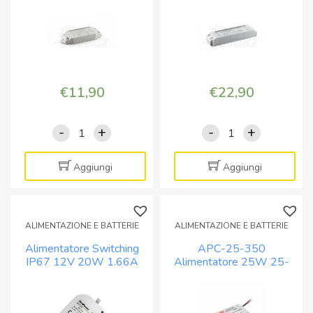
6V
quantità
quantità
€
11,90
€
22,90
-
+
-
+
Alimentatore
Alimentatore
per
per
LED
LED
Aggiungi
Aggiungi
a
a
tensione
tensione
costante
costante
ALIMENTAZIONE E BATTERIE
ALIMENTAZIONE E BATTERIE
30W
75W
Alimentatore Switching
APC-25-350
12Vdc
12Vdc
IP67 12V 20W 1.66A
Alimentatore 25W 25-
quantità
quantità
per illuminotecnica
70Vdc 350mA IP42