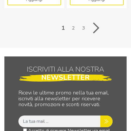
Alimentatore
Alimentatore
150W
240W
24Vdc
24Vdc
1
6.3
10A
2
3
con
con
PFC
PFC
IP67
IP65
quantità
quantità
ISCRIVITI ALLA NOSTRA
NEWSLETTER
Ricevi le ultime promo nella tua email,
iscriviti alla newsletter per ricevere
novità, promozioni e sconti riservati.
Accetto di ricevere Newsletter via email