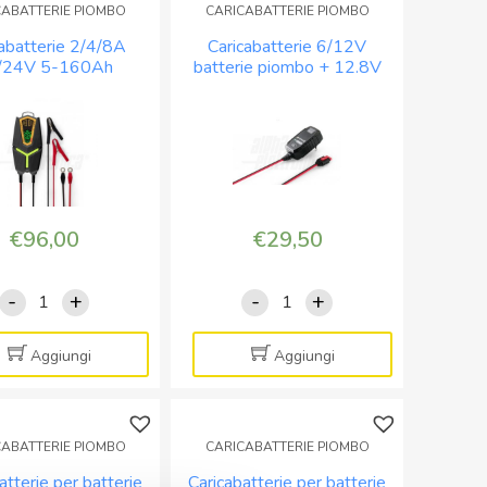
CABATTERIE PIOMBO
CARICABATTERIE PIOMBO
smart
fasi
cabatterie 2/4/8A
Caricabatterie 6/12V
4
serie
/24V 5-160Ah
batterie piombo + 12.8V
fasi
PROCHARG
ePO4 smart 9 fasi
batterie LiFePO4 – 2,5A
serie
quantità
serie YGO
max
PROCHARG
quantità
€
96,00
€
29,50
-
+
-
+
Caricabatterie
Caricabatterie
2/4/8A
6/12V
12/24V
batterie
Aggiungi
Aggiungi
5-
piombo
160Ah
+
Pb/LifePO4
12.8V
CABATTERIE PIOMBO
CARICABATTERIE PIOMBO
smart
batterie
atterie per batterie
Caricabatterie per batterie
9
LiFePO4