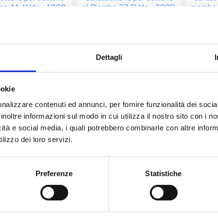
mbo 41,4Vdc – 1800
al Piombo 27,6Vdc – 3000
piombo
mA
mA
Dettagli
€
55,50
€
55,50
ookie
nalizzare contenuti ed annunci, per fornire funzionalità dei socia
-
+
-
+
Caricabatterie
Caricabatterie
inoltre informazioni sul modo in cui utilizza il nostro sito con i 
per
per
icità e social media, i quali potrebbero combinarle con altre inform
batterie
batterie
Aggiungi
Aggiungi
lizzo dei loro servizi.
al
al
Piombo
Piombo
41,4Vdc
27,6Vdc
Preferenze
Statistiche
CABATTERIE PIOMBO
CARICABATTERIE PIOMBO
CARI
-
-
atterie per batterie
Cavo Opzionale Conn.
Cav
1800
3000
 6,9Vdc – 800 mA
coassiale per pacchi:
cari
mA
mA
701040, 701041,701042,
701040
quantità
quantità