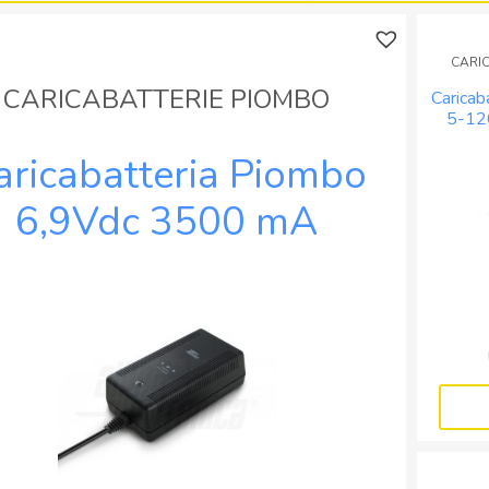
2V
Caricabatterie
6V
CLX
CARI
12V
e
600mAh
CX
CARICABATTERIE PIOMBO
Caricab
quantità
quantità
5-12
sm
aricabatteria Piombo
6,9Vdc 3500 mA