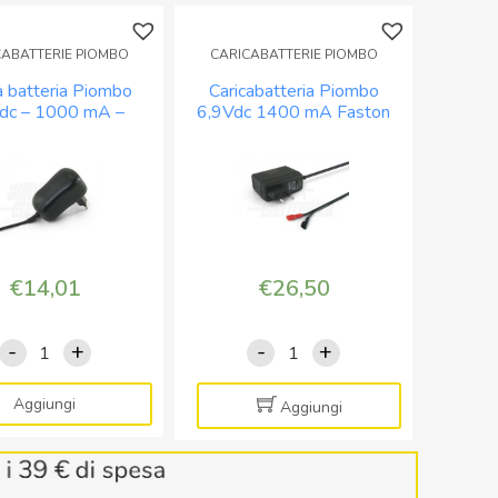
CABATTERIE PIOMBO
CARICABATTERIE PIOMBO
a batteria Piombo
Caricabatteria Piombo
dc – 1000 mA –
6,9Vdc 1400 mA Faston
ttore 5,5×2,1mm e
pinzette
€
14,01
€
26,50
-
+
-
+
Carica
Caricabatteria
batteria
Piombo
Piombo
6,9Vdc
Aggiungi
Aggiungi
12Vdc
1400
-
mA
1000
Faston