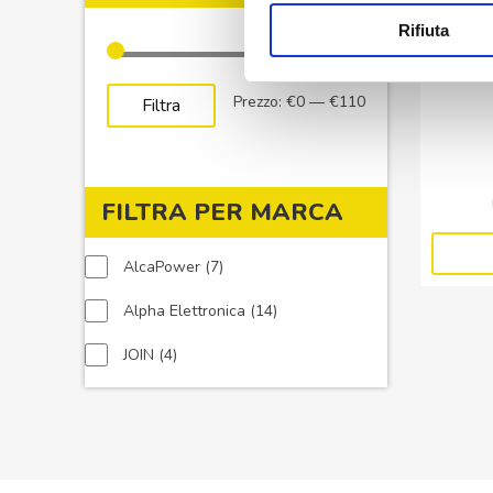
Rifiuta
Prezzo
Prezzo
Prezzo:
€0
—
€110
Filtra
Min
Max
FILTRA PER MARCA
7
AlcaPower
7
prodotti
14
Alpha Elettronica
14
prodotti
4
JOIN
4
prodotti