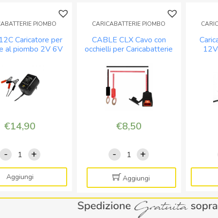
CABATTERIE PIOMBO
CARICABATTERIE PIOMBO
CARI
2C Caricatore per
CABLE CLX Cavo con
Caric
ie al piombo 2V 6V
occhielli per Caricabatterie
12V
12V 600mAh
CLX e CX
conne
€
14,90
€
8,50
-
+
-
+
AP2612C
CABLE
Caricatore
CLX
per
Cavo
Aggiungi
Aggiungi
batterie
con
al
occhielli
piombo
per