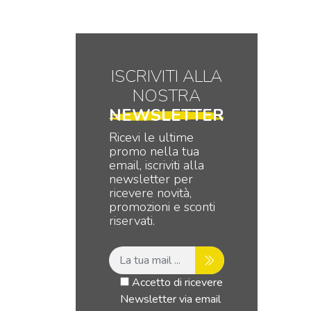
ISCRIVITI ALLA
NOSTRA
NEWSLETTER
Ricevi le ultime
promo nella tua
email, iscriviti alla
newsletter per
ricevere novità,
promozioni e sconti
riservati.
Accetto di ricevere
Newsletter via email