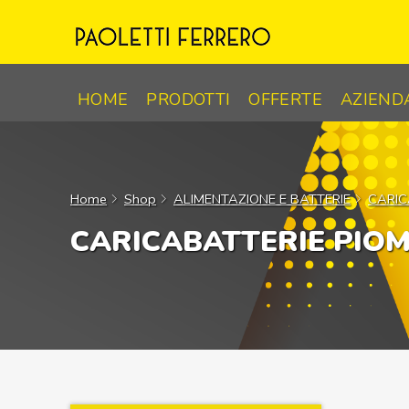
Skip
to
content
HOME
PRODOTTI
OFFERTE
AZIEND
Home
Shop
ALIMENTAZIONE E BATTERIE
CARIC
CARICABATTERIE PIO