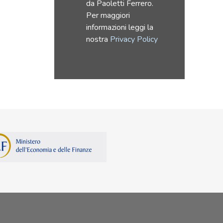
da Paoletti Ferrero.
Per maggiori
informazioni leggi la
nostra
Privacy Policy