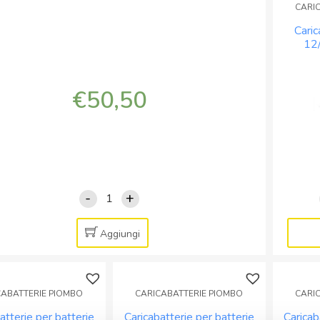
CARI
Cari
12
Pb/Lif
€
50,50
-
+
Caricabatteria
Piombo
6,9Vdc
Aggiungi
3500
mA
quantità
CABATTERIE PIOMBO
CARICABATTERIE PIOMBO
CARI
atterie per batterie
Caricabatterie per batterie
Caricab