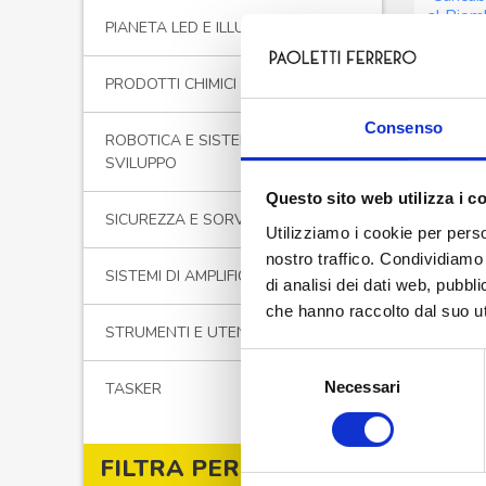
al Pio
PIANETA LED E ILLUMINAZIONE
PRODOTTI CHIMICI
Consenso
ROBOTICA E SISTEMI DI
SVILUPPO
Questo sito web utilizza i c
SICUREZZA E SORVEGLIANZA
Utilizziamo i cookie per perso
nostro traffico. Condividiamo 
SISTEMI DI AMPLIFICAZIONE
di analisi dei dati web, pubbl
che hanno raccolto dal suo uti
STRUMENTI E UTENSILI
Selezione
Necessari
del
TASKER
CARI
consenso
Caricab
piombo
FILTRA PER PREZZO