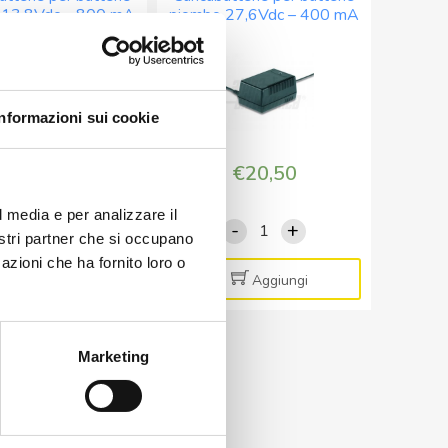
 13,8Vdc – 800 mA
piombo 27,6Vdc – 400 mA
fasi
-
serie
2,5A
YGO
max
quantità
quantità
Informazioni sui cookie
€
28,90
€
20,50
l media e per analizzare il
-
+
-
+
Caricabatterie
Caricabatterie
nostri partner che si occupano
per
per
azioni che ha fornito loro o
batterie
batterie
Aggiungi
Aggiungi
piombo
piombo
13,8Vdc
27,6Vdc
-
-
Marketing
CABATTERIE PIOMBO
800
400
o opzionale per
mA
mA
cabatteria pacchi:
quantità
quantità
, 701041,701042