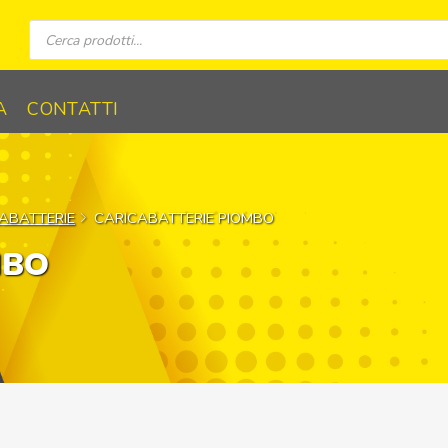
Ricerca
prodotti
A
CONTATTI
ABATTERIE
CARICABATTERIE PIOMBO
MBO