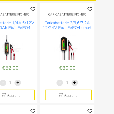
mA
quantità
-
CABATTERIE PIOMBO
CARICABATTERIE PIOMBO
connettore
5,5x2,1mm
atterie 1/4A 6/12V
Caricabatterie 2/3,6/7,2A
e
0Ah Pb/LiFePO4
12/24V Pb/LiFePO4 smart
art 4 fasi serie
4 fasi serie PROCHARG
pinzette
PROCHARG
quantità
€
52,00
€
80,00
-
+
-
+
Caricabatterie
Caricabatterie
1/4A
2/3,6/7,2A
6/12V
12/24V
Aggiungi
Aggiungi
5-
Pb/LiFePO4
120Ah
smart
Pb/LiFePO4
4