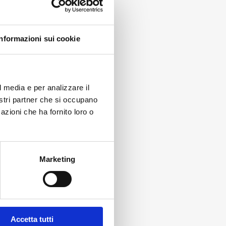
150/450°C
temperatura
quantità
programma
quantità
Informazioni sui cookie
l media e per analizzare il
nostri partner che si occupano
azioni che ha fornito loro o
Marketing
Accetta tutti