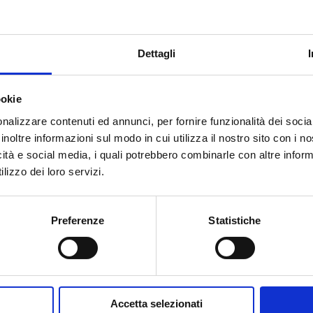
ogica 80W 230V –
da 48W – 150/450°C
completa
0053250699N
di
accessori
Dettagli
quantità
ookie
€
366,00
€
25,00
nalizzare contenuti ed annunci, per fornire funzionalità dei socia
inoltre informazioni sul modo in cui utilizza il nostro sito con i 
icità e social media, i quali potrebbero combinarle con altre inform
-
+
-
+
WS81
ZD-
lizzo dei loro servizi.
Stazione
98
saldante
Stazione
Aggiungi
Aggiungi
analogica
Saldante
Preferenze
Statistiche
80W
da
230V
48W
-
-
T0053250699N
150/450°C
quantità
quantità
Accetta selezionati