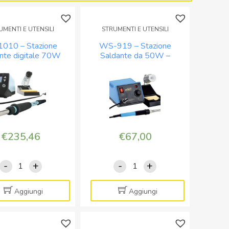
90W
8W
160-
230V
UMENTI E UTENSILI
STRUMENTI E UTENSILI
480°C
controllo
Lead-
temperatura
010 – Stazione
WS-919 – Stazione
Free
100/450C
nte digitale 70W
Saldante da 50W –
 – T0053298699
150/450°C
con
quantità
Display
quantità
€
235,46
€
67,00
-
+
-
+
WE1010
WS-
-
919
Stazione
-
Aggiungi
Aggiungi
saldante
Stazione
digitale
Saldante
70W
da