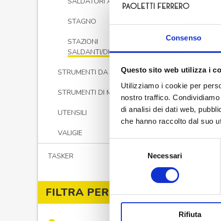
SALDATORI A GAS
anal
T
STAGNO
Consenso
STAZIONI
SALDANTI/DISSALDANTI
Questo sito web utilizza i c
STRUMENTI DA PANNELLO
Utilizziamo i cookie per perso
STRUMENTI DI MISURA
nostro traffico. Condividiamo 
di analisi dei dati web, pubbl
UTENSILI
che hanno raccolto dal suo uti
VALIGIE
Selezione
Necessari
TASKER
del
consenso
FILTRA PER PREZZO
Rifiuta