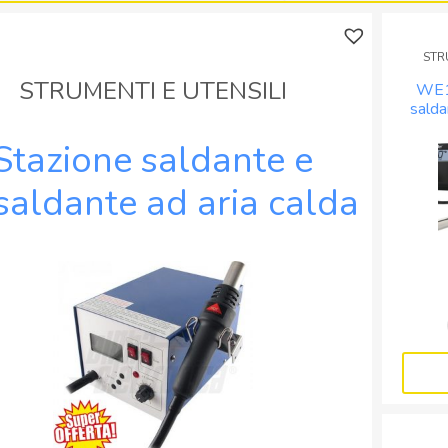
rilavorazione
quantità
ad
STR
aria
calda
STRUMENTI E UTENSILI
WE1
80W
salda
(85W)
quantità
Stazione saldante e
saldante ad aria calda
320W completa di
accessori