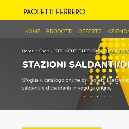
Skip
to
content
HOME
PRODOTTI
OFFERTE
AZIEND
Home
Shop
STRUMENTI E UTENSILI
SALDATUR
STAZIONI SALDANTI/D
Sfoglia il catalogo online di Paoletti Elettroni
saldanti e dissaldanti in vendita online.