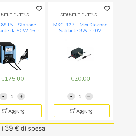
UMENTI E UTENSILI
STRUMENTI E UTENSILI
8915 – Stazione
MKC-927 – Mini Stazione
dante da 90W 160-
Saldante 8W 230V
C Lead-Free con
controllo temperatura
Display
100/450C
€
175,00
€
20,00
-
+
-
+
MKC-
MKC-
8915
927
-
-
Aggiungi
Aggiungi
Stazione
Mini
Dissaldante
Stazione
da
Saldante