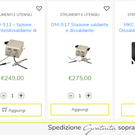
UMENTI E UTENSILI
STRUMENTI E UTENSILI
STR
-912 – tazione
DM-917 Stazione saldante
MKC-
nte/dissaldante di
e dissaldante
Dissal
azione ad aria calda
480°
80W
€
249,00
€
275,00
-
+
-
+
DM-
DM-
912
917
-
Stazione
Aggiungi
Aggiungi
tazione
saldante
saldante/dissaldante
e
di
dissaldante