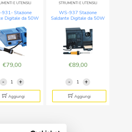
UMENTI E UTENSILI
STRUMENTI E UTENSILI
(85W)
50W
931- Stazione
WS-937 Stazione
-
-
te Digitale da 50W
Saldante Digitale da 50W
T0053298699
150/450°C
– 150/450°C
150/450°C temperatura
quantità
quantità
programma
€
79,00
€
89,00
-
+
-
+
WS-
WS-
931-
937
Stazione
Stazione
Aggiungi
Aggiungi
Saldante
Saldante
Digitale
Digitale
da
da
50W
50W
-
150/450°C