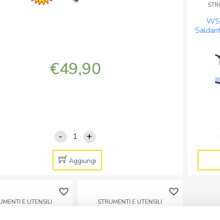
STR
WS-
Saldan
€
49,90
-
+
Stazione
saldante
e
Aggiungi
dissaldante
ad
aria
UMENTI E UTENSILI
STRUMENTI E UTENSILI
calda
Stazione saldante
ZD-98 Stazione Saldante
320W