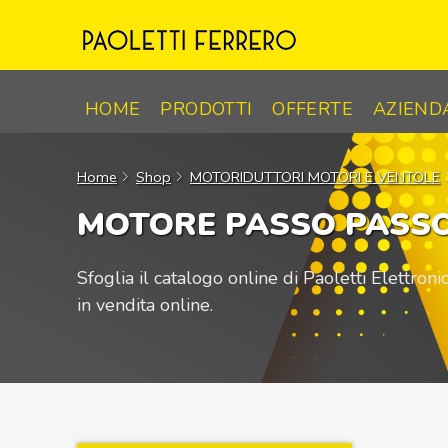
Skip
to
content
HOME
PRODOTTI
OFFERTE
AZIEND
Home
Shop
MOTORIDUTTORI MOTORI E VENTOLE
MOTORE PASSO PASS
Sfoglia il catalogo online di Paoletti Elettron
in vendita online.