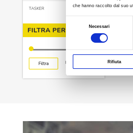
che hanno raccolto dal suo uti
TASKER
Selezione
Necessari
del
FILTRA PER PREZZO
consenso
Rifiuta
Prezzo
Prezzo
Prezzo:
€0
—
€10
Filtra
Min
Max