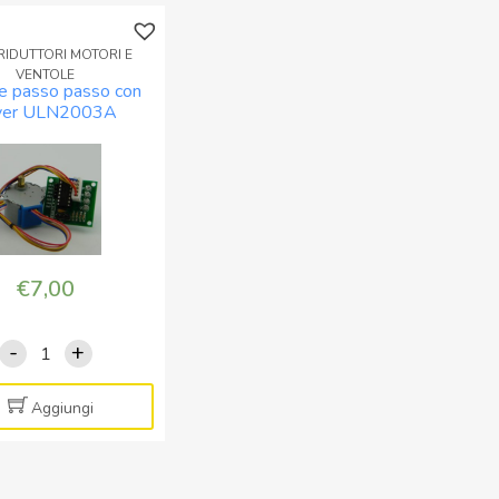
IDUTTORI MOTORI E
VENTOLE
e passo passo con
iver ULN2003A
€
7,00
-
+
Motore
passo
passo
Aggiungi
con
driver
ULN2003A