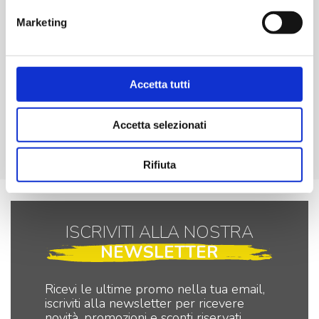
Marketing
€
17,20
Accetta tutti
-
+
HV155.24.90
Motoriduttore
Accetta selezionati
24V
Aggiungi
75/62
Rifiuta
rpm
quantità
ISCRIVITI ALLA NOSTRA
NEWSLETTER
Ricevi le ultime promo nella tua email,
iscriviti alla newsletter per ricevere
novità, promozioni e sconti riservati.