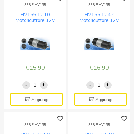
SERIE HV155
SERIE HV155
HV155.12.10
HV155.12.43
Motoriduttore 12V
Motoriduttore 12V
660/460 rpm
155/115 rpm
€
15,90
€
16,90
-
+
-
+
HV155.12.10
HV155.12.43
Motoriduttore
Motoriduttore
12V
12V
Aggiungi
Aggiungi
660/460
155/115
rpm
rpm
quantità
quantità
SERIE HV155
SERIE HV155