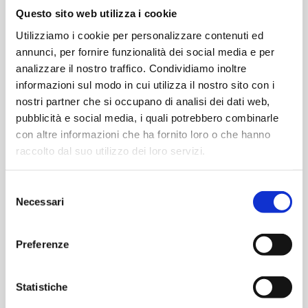
Questo sito web utilizza i cookie
Utilizziamo i cookie per personalizzare contenuti ed
annunci, per fornire funzionalità dei social media e per
analizzare il nostro traffico. Condividiamo inoltre
informazioni sul modo in cui utilizza il nostro sito con i
€
16,90
€
16,90
nostri partner che si occupano di analisi dei dati web,
pubblicità e social media, i quali potrebbero combinarle
-
+
-
+
HV155.24.21
HV155.24.43
con altre informazioni che ha fornito loro o che hanno
Motoriduttore
Motoriduttore
raccolto dal suo utilizzo dei loro servizi.
24V
24V
Aggiungi
Aggiungi
315/235
155/115
Selezione
rpm
rpm
Necessari
del
quantità
quantità
consenso
SERIE HV155
HV155.24.90
Preferenze
Motoriduttore 24V 75/62
rpm
Statistiche