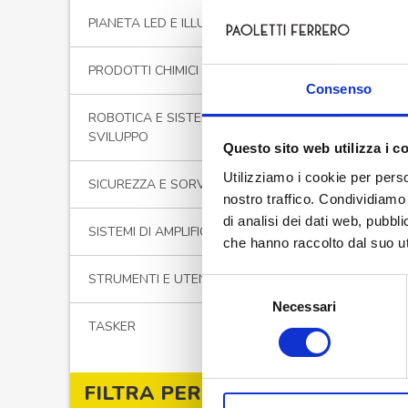
Ingre
PIANETA LED E ILLUMINAZIONE
230V
PRODOTTI CHIMICI
Consenso
ROBOTICA E SISTEMI DI
SVILUPPO
Questo sito web utilizza i c
Utilizziamo i cookie per perso
SICUREZZA E SORVEGLIANZA
nostro traffico. Condividiamo 
di analisi dei dati web, pubbl
SISTEMI DI AMPLIFICAZIONE
che hanno raccolto dal suo uti
STRUMENTI E UTENSILI
Selezione
Necessari
del
TASKER
consenso
INVERTER
Invert
Ingre
FILTRA PER PREZZO
23