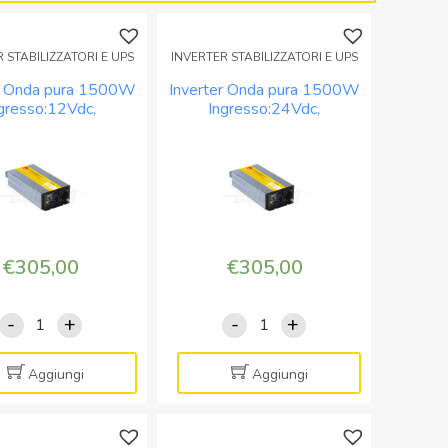
Uscita
230Vac
230Vac
Completo
 STABILIZZATORI E UPS
INVERTER STABILIZZATORI E UPS
-
di
con
cavo
er Onda pura 1500W
Inverter Onda pura 1500W
bypass
ingresso
gresso:12Vdc,
Ingresso:24Vdc,
ta:230Vac – con
Uscita:230Vac – con
230V
quantità
bypass 230V
bypass 230V
quantità
€
305,00
€
305,00
-
+
-
+
Inverter
Inverter
Onda
Onda
pura
pura
Aggiungi
Aggiungi
1500W
1500W
Ingresso:12Vdc,
Ingresso:24Vdc,
Uscita:230Vac
Uscita:230Vac