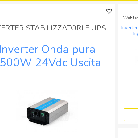
a
Uscita
onda
230Vac
INVERTER
sinusoidale
-
pura
con
VERTER STABILIZZATORI E UPS
Invert
12V
bypass
In
Usci
1000W
230V
Inverter Onda pura
quantità
quantità
500W 24Vdc Uscita
230Vac Completo di
cavo ingresso