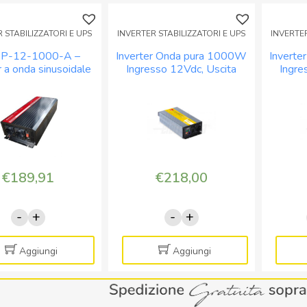
 STABILIZZATORI E UPS
INVERTER STABILIZZATORI E UPS
INVERTER
3P-12-1000-A –
Inverter Onda pura 1000W
Invert
r a onda sinusoidale
Ingresso 12Vdc, Uscita
Ingre
ra 12V 1000W
230Vac – con bypass
230V
230V
€
189,91
€
218,00
-
+
-
+
INV3P-
Inverter
12-
Onda
1000-
pura
Aggiungi
Aggiungi
A
1000W
-
Ingresso
Inverter
12Vdc,