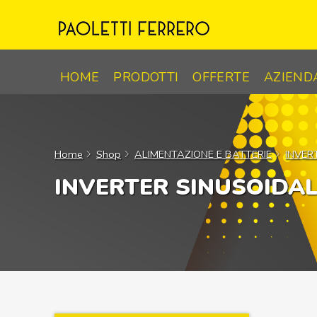
Skip
to
content
HOME
PRODOTTI
OFFERTE
AZIEND
Home
Shop
ALIMENTAZIONE E BATTERIE
INVER
INVERTER SINUSOIDA