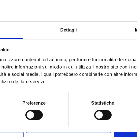
sso 24Vdc, Uscita
Ingresso 12Vdc, Uscita
Ingre
di
ac – con bypass
230Vac – Off-Grid
230
cavo
230V
ingresso
quantità
Dettagli
ookie
€
485,00
€
69,91
nalizzare contenuti ed annunci, per fornire funzionalità dei socia
inoltre informazioni sul modo in cui utilizza il nostro sito con i 
-
+
-
+
Inverter
Inverter
icità e social media, i quali potrebbero combinarle con altre inform
Onda
Onda
lizzo dei loro servizi.
pura
pura
Aggiungi
Aggiungi
3000W
300W
Ingresso
Ingresso
Preferenze
Statistiche
24Vdc,
12Vdc,
 STABILIZZATORI E UPS
INVERTER STABILIZZATORI E UPS
INVERTER
Uscita
Uscita
er Onda pura 600W
Inverter onda sinusoidale
SP100
230Vac
230Vac
sso 24Vdc, Uscita
pura 24V 2000W
sinus
-
-
0Vac – off-grid
con
Off-