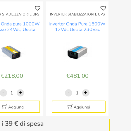
 STABILIZZATORI E UPS
INVERTER STABILIZZATORI E UPS
er Onda pura 1000W
Inverter Onda Pura 1500W
sso 24Vdc, Uscita
12Vdc Uscita 230Vac
ac – con bypass
Completo di cavo ingresso
230V
€
218,00
€
481,00
-
+
-
+
Inverter
Inverter
Onda
Onda
pura
Pura
Aggiungi
Aggiungi
1000W
1500W
Ingresso
12Vdc
24Vdc,
Uscita