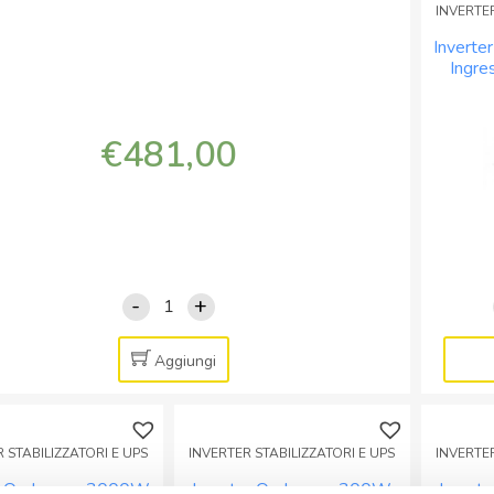
INVERTER
Invert
Ingre
230V
€
481,00
-
+
Inverter
Onda
pura
Aggiungi
1500W
24Vdc
Uscita
 STABILIZZATORI E UPS
INVERTER STABILIZZATORI E UPS
INVERTER
230Vac
er Onda pura 3000W
Inverter Onda pura 300W
Invert
Completo