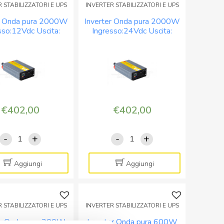
 STABILIZZATORI E UPS
INVERTER STABILIZZATORI E UPS
-
-
er Onda pura 2000W
Inverter Onda pura 2000W
con
con
sso:12Vdc Uscita:
Ingresso:24Vdc Uscita:
bypass
bypass
ac – con bypass
230Vac – con bypass
230V
230V
230V
230V
quantità
quantità
€
402,00
€
402,00
-
+
-
+
Inverter
Inverter
Onda
Onda
pura
pura
Aggiungi
Aggiungi
2000W
2000W
Ingresso:12Vdc
Ingresso:24Vdc
Uscita:
Uscita:
 STABILIZZATORI E UPS
INVERTER STABILIZZATORI E UPS
230Vac
230Vac
er Onda pura 300W
Inverter Onda pura 600W
-
-