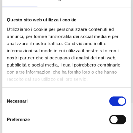
Cavo fibra ottica da spina
jack
Toslink a spina Toslink –
3,5mm
10m
digitale
Questo sito web utilizza i cookie
-
Nero
Utilizziamo i cookie per personalizzare contenuti ed
quantità
annunci, per fornire funzionalità dei social media e per
analizzare il nostro traffico. Condividiamo inoltre
informazioni sul modo in cui utilizza il nostro sito con i
€
12,00
nostri partner che si occupano di analisi dei dati web,
pubblicità e social media, i quali potrebbero combinarle
-
+
Cavo
con altre informazioni che ha fornito loro o che hanno
fibra
raccolto dal suo utilizzo dei loro servizi.
ottica
Aggiungi
da
Selezione
spina
Necessari
del
Toslink
consenso
a
spina
Preferenze
ISCRIVITI ALLA NOSTRA
Toslink