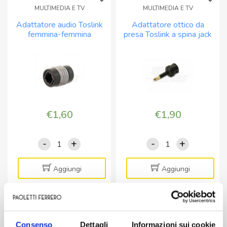
MULTIMEDIA E TV
MULTIMEDIA E TV
Adattatore audio Toslink
Adattatore ottico da
femmina-femmina
presa Toslink a spina jack
3,5mm digitale – Nero
€
1,60
€
1,90
-
+
-
+
Adattatore
Adattatore
audio
ottico
Toslink
da
Aggiungi
Aggiungi
femmina-
presa
femmina
Toslink
quantità
a
MULTIMEDIA E TV
spina
Consenso
Dettagli
Informazioni sui cookie