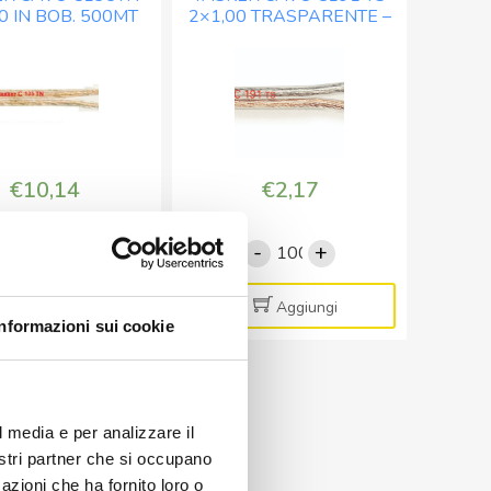
0 IN BOB. 500MT
2×1,00 TRASPARENTE –
100
500
BOB. MT. 100
quantità
quantità
€
10,14
€
2,17
-
+
-
+
TASKER
TASKER
CAVO
CAVO
C135TN
C191
Aggiungi
Aggiungi
Informazioni sui cookie
2x6,00
TS
IN
2x1,00
BOB.
TRASPARENTE
TASKER
500MT
-
l media e per analizzare il
R CAVO C193 TS
quantità
BOB.
0 TRASPARENTE –
nostri partner che si occupano
MT.
OB. MT. 100
azioni che ha fornito loro o
100