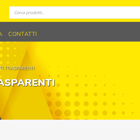
Ricerca
prodotti
A
CONTATTI
TI TRASPARENTI
RASPARENTI