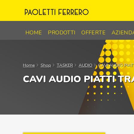
Skip
to
content
HOME
PRODOTTI
OFFERTE
AZIEND
Home
Shop
TASKER
AUDIO
CAVI AUDIO PIAT
CAVI AUDIO PIATTI T