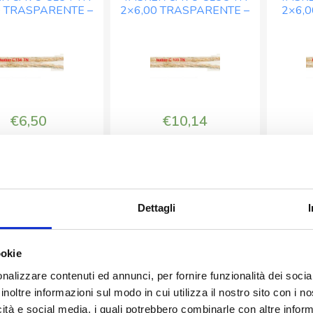
0 TRASPARENTE –
2×6,00 TRASPARENTE –
2×6,0
500
OB. MT. 500
BOB. MT. 300
quantità
€
6,50
€
10,14
-
+
-
+
TASKER
TASKER
CAVO
CAVO
C134
C135
Aggiungi
Aggiungi
Dettagli
TN
TN
2x4,00
2x6,00
TRASPARENTE
TRASPARENTE
ookie
TASKER
TASKER
-
-
nalizzare contenuti ed annunci, per fornire funzionalità dei socia
R CAVO C191 TS
TASKER CAVO C192 TS
TASKE
BOB.
BOB.
0 TRASPARENTE –
2×1,50 TRASPARENTE –
2×2,5
inoltre informazioni sul modo in cui utilizza il nostro sito con i 
MT.
MT.
OB. MT. 500
BOB. MT. 100
B
icità e social media, i quali potrebbero combinarle con altre inform
500
300