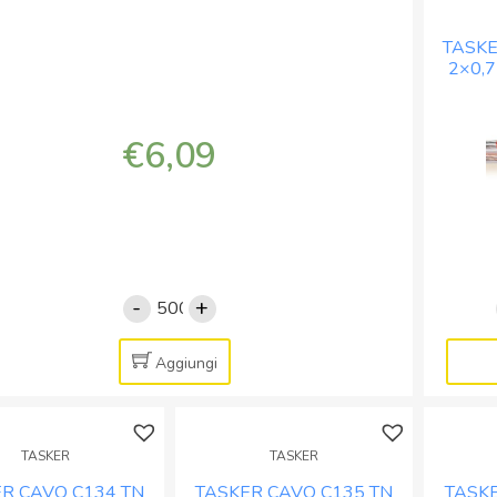
TASKE
2×0,7
€
6,09
-
+
TASKER
CAVO
C100
Aggiungi
2x3
TS
-
TASKER
TASKER
BOB.
R CAVO C134 TN
TASKER CAVO C135 TN
TASK
MT.