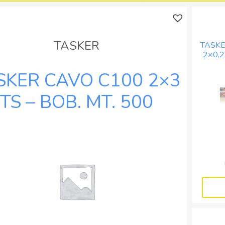
BOB.
BOB.
MT.
MT.
100
300
quantità
quantità
TASKER
TASKE
2×0,2
SKER CAVO C100 2×3
TS – BOB. MT. 500