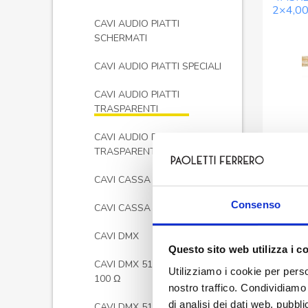
2×4,0
B
CAVI AUDIO PIATTI
SCHERMATI
CAVI AUDIO PIATTI SPECIALI
CAVI AUDIO PIATTI
TRASPARENTI
CAVI AUDIO PIATTI
TRASPARENTI CCA
CAVI CASSA C.P.R.
Consenso
CAVI CASSA SCHERMATI
CAVI DMX
Questo sito web utilizza i c
CAVI DMX 512 EIA RS 422 -
Utilizziamo i cookie per perso
TASKE
100 Ω
2×1,0
nostro traffico. Condividiamo 
B
di analisi dei dati web, pubbl
CAVI DMX 512 EIA RS 485 -