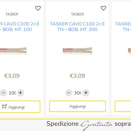
TASKER
TASKER
R CAVO C100 2×3
TASKER CAVO C100 2×3
TASKE
– BOB. MT. 100
TN – BOB. MT. 300
TN 
€
3,09
€
3,09
-
+
-
+
TASKER
TASKER
CAVO
CAVO
C100
C100
Aggiungi
Aggiungi
2x3
2x3
TN
TN
-
-