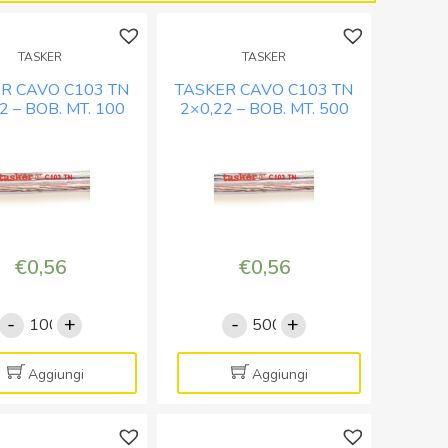
BOB.
BOB.
MT.
MT.
TASKER
TASKER
500
100
quantità
quantità
R CAVO C103 TN
TASKER CAVO C103 TN
2 – BOB. MT. 100
2×0,22 – BOB. MT. 500
€
0,56
€
0,56
-
+
-
+
TASKER
TASKER
CAVO
CAVO
C103
C103
Aggiungi
Aggiungi
TN
TN
2x0,22
2x0,22
-
-