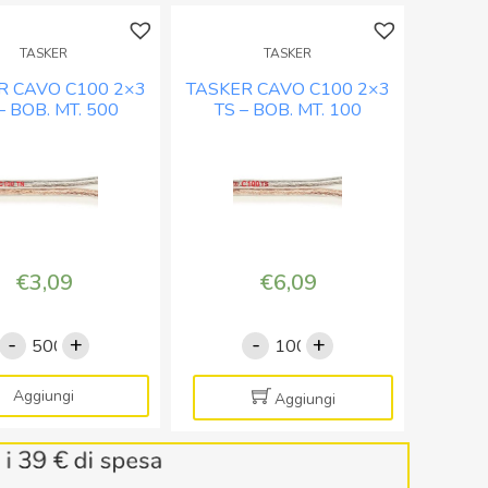
TASKER
TASKER
R CAVO C100 2×3
TASKER CAVO C100 2×3
– BOB. MT. 500
TS – BOB. MT. 100
€
3,09
€
6,09
-
+
-
+
TASKER
TASKER
CAVO
CAVO
C100
C100
Aggiungi
Aggiungi
2x3
2x3
TN
TS
-
-