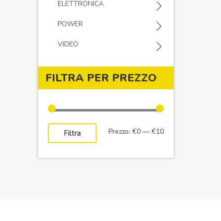
ELETTRONICA
POWER
VIDEO
FILTRA PER PREZZO
Prezzo
Prezzo
Prezzo:
€0
—
€10
Filtra
Min
Max