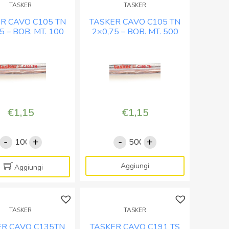
TASKER
TASKER
BOB.
BOB.
R CAVO C105 TN
TASKER CAVO C105 TN
MT.
MT.
5 – BOB. MT. 100
2×0,75 – BOB. MT. 500
100
500
quantità
quantità
€
1,15
€
1,15
-
+
-
+
TASKER
TASKER
CAVO
CAVO
C105
C105
Aggiungi
Aggiungi
TN
TN
2x0,75
2x0,75
-
-
TASKER
TASKER
BOB.
BOB.
ER CAVO C135TN
TASKER CAVO C191 TS
MT.
MT.