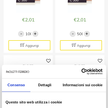
€
2,01
€
2,01
-
+
-
+
TASKER
TASKER
CAVO
CAVO
C300
C300
Aggiungi
Aggiungi
1x0,22
1x0,22
NERO
NERO
-
-
TASKER
TASKER
BOB.
BOB.
TASKER CAVO C300
TASKER CAVO C300
MT.
MT.
1×0,22 ROSSO – BOB.
1×0,22 VERDE – BOB.
100
500
MT. 100
MT. 100
Consenso
Dettagli
Informazioni sui cookie
quantità
quantità
Questo sito web utilizza i cookie