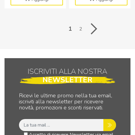
1x0,50
1x0,50
FLUO
FLUO
GIALLO
GIALLO
-
-
1
2
BOB.
BOB.
MT.
MT.
100
500
quantità
quantità
ISCRIVITI ALLA NOSTRA
NEWSLETTER
Ricevi le ultime promo nella tua email,
iscriviti alla newsletter per ricevere
novità, promozioni e sconti riservati.
Accetto di ricevere Newsletter via email