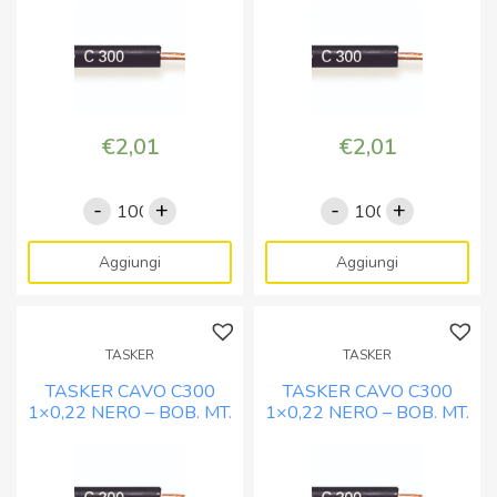
quantità
quantità
€
2,01
€
2,01
-
+
-
+
TASKER
TASKER
CAVO
CAVO
C300
C300
Aggiungi
Aggiungi
1x0,22
1x0,22
BLU
GIALLO
-
-
TASKER
TASKER
BOB.
BOB.
TASKER CAVO C300
TASKER CAVO C300
MT.
MT.
1×0,22 NERO – BOB. MT.
1×0,22 NERO – BOB. MT.
100
100
100
500
quantità
quantità