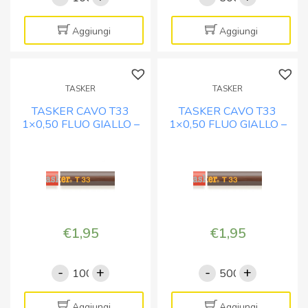
CAVO
CAVO
T33
T33
Aggiungi
Aggiungi
1x0,50
1x0,50
FLUO
FLUO
BLU
BLU
TASKER
TASKER
-
-
TASKER CAVO T33
TASKER CAVO T33
BOB.
BOB.
1×0,50 FLUO GIALLO –
1×0,50 FLUO GIALLO –
MT.
MT.
BOB. MT. 100
BOB. MT. 500
100
500
quantità
quantità
€
1,95
€
1,95
-
+
-
+
TASKER
TASKER
CAVO
CAVO
T33
T33
Aggiungi
Aggiungi