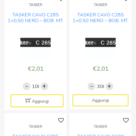
TASKER
TASKER
TASKER CAVO C285
TASKER CAVO C285
1×0,50 NERO – BOB. MT.
1×0,50 NERO – BOB. MT.
100
300
€
2,01
€
2,01
-
+
-
+
TASKER
TASKER
CAVO
CAVO
C285
C285
Aggiungi
Aggiungi
1x0,50
1x0,50
NERO
NERO
-
-
TASKER
TASKER
BOB.
BOB.