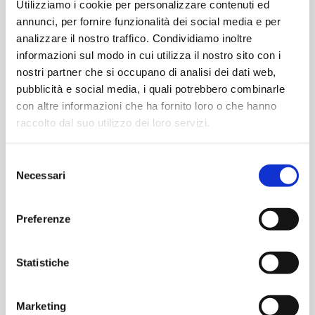
Utilizziamo i cookie per personalizzare contenuti ed
annunci, per fornire funzionalità dei social media e per
€
2,01
€
2,01
analizzare il nostro traffico. Condividiamo inoltre
informazioni sul modo in cui utilizza il nostro sito con i
-
+
-
+
TASKER
TASKER
nostri partner che si occupano di analisi dei dati web,
CAVO
CAVO
pubblicità e social media, i quali potrebbero combinarle
C300
C300
Aggiungi
Aggiungi
con altre informazioni che ha fornito loro o che hanno
1x0,22
1x0,22
raccolto dal suo utilizzo dei loro servizi.
ROSSO
VERDE
-
-
TASKER
TASKER
Selezione
BOB.
BOB.
Necessari
del
TASKER CAVO T33
TASKER CAVO T33
MT.
MT.
1×0,50 FLUO
1×0,50 FLUO
consenso
100
100
ARANCIONE – BOB. MT.
ARANCIONE – BOB. MT.
quantità
quantità
100
500
Preferenze
Statistiche
€
1,95
€
1,95
Marketing