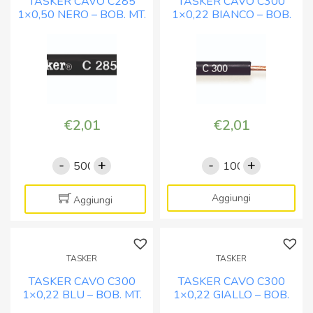
TASKER CAVO C285
TASKER CAVO C300
MT.
MT.
1×0,50 NERO – BOB. MT.
1×0,22 BIANCO – BOB.
100
300
500
MT. 100
quantità
quantità
€
2,01
€
2,01
-
+
-
+
TASKER
TASKER
CAVO
CAVO
C285
C300
Aggiungi
Aggiungi
1x0,50
1x0,22
NERO
BIANCO
-
-
TASKER
TASKER
BOB.
BOB.
TASKER CAVO C300
TASKER CAVO C300
MT.
MT.
1×0,22 BLU – BOB. MT.
1×0,22 GIALLO – BOB.
500
100
100
MT. 100