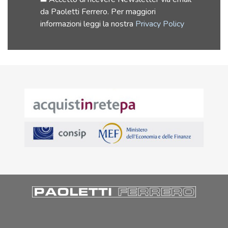
da Paoletti Ferrero. Per maggiori
informazioni leggi la nostra
Privacy Policy