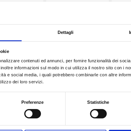
-F 2×1,50 NERO –
H05VV-F 2×2,50 BIANCO
H05VV
MT.
OB. MT. 100
– BOB. MT. 100
B
100
quantità
Dettagli
€
2,07
€
3,49
ookie
nalizzare contenuti ed annunci, per fornire funzionalità dei socia
-
+
-
+
TASKER
TASKER
inoltre informazioni sul modo in cui utilizza il nostro sito con i 
CAVO
CAVO
icità e social media, i quali potrebbero combinarle con altre inform
C154
C155
Aggiungi
Aggiungi
lizzo dei loro servizi.
H05VV-
H05VV-
F
F
2x1,50
2x2,50
Preferenze
Statistiche
TASKER
TASKER
NERO
BIANCO
KER CAVO C156
TASKER CAVO C157
TAS
-
-
-F 3×1,50 NERO –
H05VV-F sez.3×2,50
H05V
BOB.
BOB.
OB. MT. 100
BIANCO – BOB. MT. 100
NERO
MT.
MT.