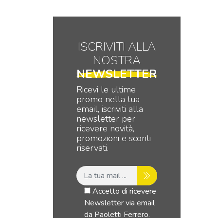
ISCRIVITI ALLA
NOSTRA
NEWSLETTER
Ricevi le ultime
promo nella tua
email, iscriviti alla
newsletter per
ricevere novità,
promozioni e sconti
riservati.
Accetto di ricevere
Newsletter via email
da Paoletti Ferrero.