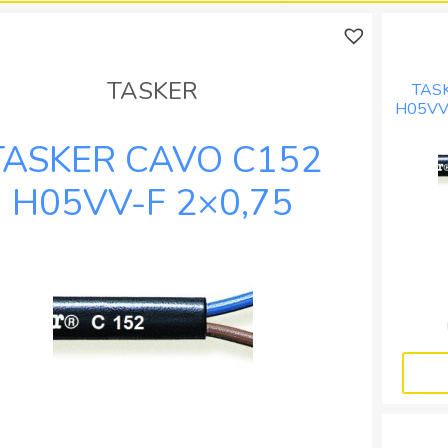
BOB.
BOB.
MT.
MT.
100
100
quantità
quantità
TASKER
TAS
H05VV
B
TASKER CAVO C152
H05VV-F 2×0,75
ANCO – BOB. MT. 100