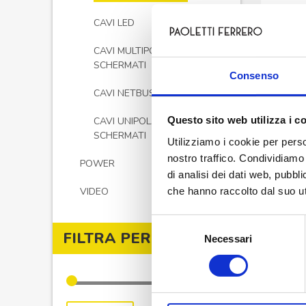
H05VV
B
CAVI LED
CAVI MULTIPOLARI NON
SCHERMATI
Consenso
CAVI NETBUS
Questo sito web utilizza i c
CAVI UNIPOLARI NON
SCHERMATI
Utilizziamo i cookie per perso
nostro traffico. Condividiamo 
POWER
di analisi dei dati web, pubbl
che hanno raccolto dal suo uti
VIDEO
Selezione
FILTRA PER PREZZO
Necessari
del
consenso
TAS
H05VV
B