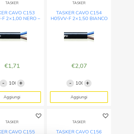
TASKER
TASKER
NERO
BIANCO
KER CAVO C153
TASKER CAVO C154
-
-
-F 2×1,00 NERO –
H05VV-F 2×1,50 BIANCO
BOB.
BOB.
OB. MT. 100
– BOB. MT. 100
MT.
MT.
100
100
quantità
quantità
€
1,71
€
2,07
-
+
-
+
TASKER
TASKER
CAVO
CAVO
C153
C154
Aggiungi
Aggiungi
H05VV-
H05VV-
F
F
2x1,00
2x1,50
TASKER
TASKER
NERO
BIANCO
KER CAVO C155
TASKER CAVO C156
-
-