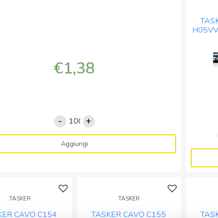
TAS
H05VV
B
€
1,38
-
+
TASKER
CAVO
C152
Aggiungi
H05VV-
F
2x0,75
BIANCO
TASKER
TASKER
-
BOB.
KER CAVO C154
TASKER CAVO C155
TAS