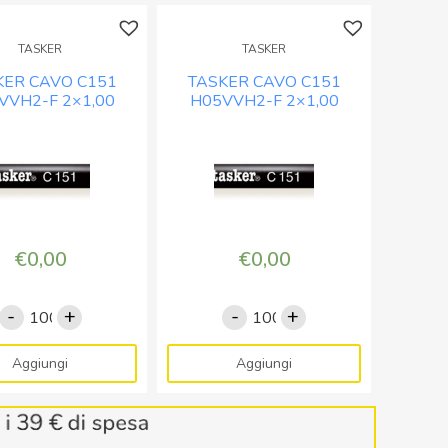
TASKER
TASKER
KER CAVO C151
TASKER CAVO C151
VVH2-F 2×1,00
H05VVH2-F 2×1,00
O – BOB. MT. 100
NERO – BOB. MT. 100
€
0,00
€
0,00
-
+
-
+
TASKER
TASKER
CAVO
CAVO
C151
C151
Aggiungi
Aggiungi
H05VVH2-
H05VVH2-
F
F
2x1,00
2x1,00