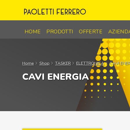
Skip
to
content
HOME
PRODOTTI
OFFERTE
AZIEND
Home
Shop
TASKER
ELETTRONICA
CAVI ENE
CAVI ENERGIA