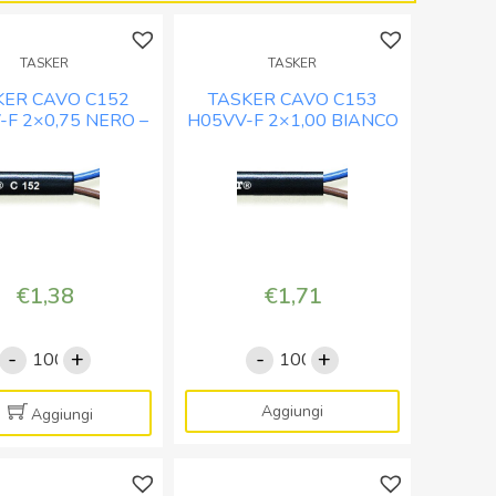
BIANCO
NERO
-
-
TASKER
TASKER
BOB.
BOB.
MT.
MT.
KER CAVO C152
TASKER CAVO C153
100
100
-F 2×0,75 NERO –
H05VV-F 2×1,00 BIANCO
OB. MT. 100
– BOB. MT. 100
quantità
quantità
€
1,38
€
1,71
-
+
-
+
TASKER
TASKER
CAVO
CAVO
C152
C153
Aggiungi
Aggiungi
H05VV-
H05VV-
F
F
2x0,75
2x1,00