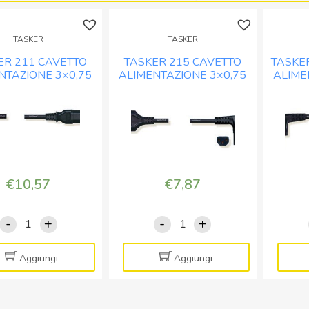
-
-
MT.
MT.
TASKER
TASKER
2
1,5
quantità
quantità
ER 211 CAVETTO
TASKER 215 CAVETTO
TASKER
NTAZIONE 3×0,75
ALIMENTAZIONE 3×0,75
ALIME
ERO – MT. 2
NERO – MT. 2
N
€
10,57
€
7,87
-
+
-
+
TASKER
TASKER
211
215
CAVETTO
CAVETTO
Aggiungi
Aggiungi
ALIMENTAZIONE
ALIMENTAZIONE
3x0,75
3x0,75
NERO
NERO