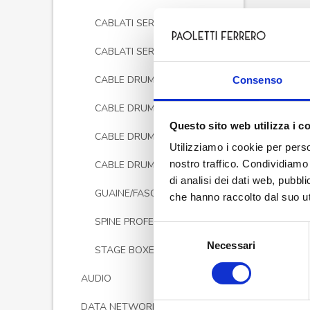
CABLATI SERIE PREMIUM
CABLATI SERIE STUDIO
CABLE DRUMS DMX
Consenso
CABLE DRUMS LAN
Questo sito web utilizza i c
CABLE DRUMS VIDEO
Utilizziamo i cookie per perso
nostro traffico. Condividiamo 
CABLE DRUMS VUOTE
di analisi dei dati web, pubbl
GUAINE/FASCETTE/ACCESSORI
che hanno raccolto dal suo uti
SPINE PROFESSIONALI
Selezione
Necessari
del
STAGE BOXES
consenso
AUDIO
DATA NETWORK