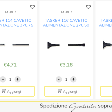
TASKER
TASKER
ER 114 CAVETTO
TASKER 116 CAVETTO
TASK
NTAZIONE 3×0,75
ALIMENTAZIONE 2×0,50
ALIME
ERO – MT. 2
NERO – MT. 1,5
N
€
4,71
€
3,18
-
+
-
+
TASKER
TASKER
114
116
CAVETTO
CAVETTO
Aggiungi
Aggiungi
ALIMENTAZIONE
ALIMENTAZIONE
3x0,75
2x0,50
NERO
NERO