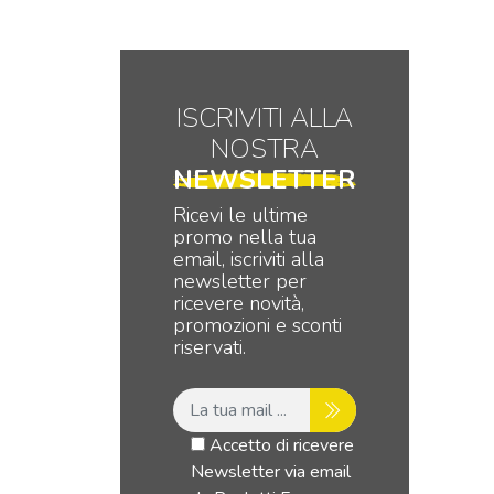
ISCRIVITI ALLA
NOSTRA
NEWSLETTER
Ricevi le ultime
promo nella tua
email, iscriviti alla
newsletter per
ricevere novità,
promozioni e sconti
riservati.
Accetto di ricevere
Newsletter via email