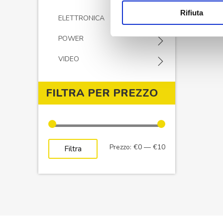
Rifiuta
ELETTRONICA
POWER
VIDEO
FILTRA PER PREZZO
Prezzo
Prezzo
Prezzo:
€0
—
€10
Filtra
Min
Max