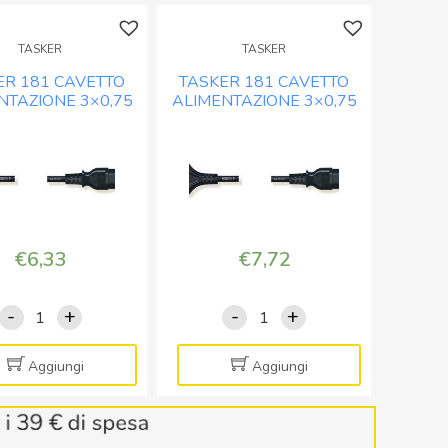
TASKER
TASKER
ER 181 CAVETTO
TASKER 181 CAVETTO
NTAZIONE 3×0,75
ALIMENTAZIONE 3×0,75
ERO – MT. 1,5
NERO – MT. 2,5
€
6,33
€
7,72
-
+
-
+
TASKER
TASKER
181
181
CAVETTO
CAVETTO
Aggiungi
Aggiungi
ALIMENTAZIONE
ALIMENTAZIONE
3x0,75
3x0,75
NERO
NERO