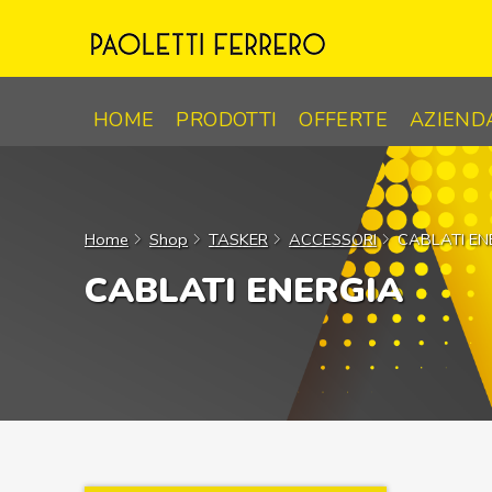
Skip
to
content
HOME
PRODOTTI
OFFERTE
AZIEND
Home
Shop
TASKER
ACCESSORI
CABLATI EN
CABLATI ENERGIA