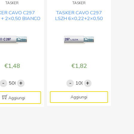
TASKER
TASKER
-
BIANCO
KER CAVO C297
TASKER CAVO C297
BOB.
-
 + 2×0,50 BIANCO
LSZH 6×0,22+2×0,50
MT.100
BOB.
 BOB. MT. 500
BIANCO – BOB. MT.100
quantità
MT.
100
quantità
€
1,48
€
1,82
-
+
-
+
TASKER
TASKER
CAVO
CAVO
C297
C297
Aggiungi
Aggiungi
6x0,22
LSZH
+
6x0,22+2x0,50
2x0,50
BIANCO
BIANCO
-
-
BOB.