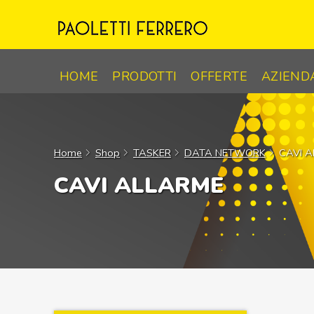
Skip
to
content
HOME
PRODOTTI
OFFERTE
AZIEND
Home
Shop
TASKER
DATA NETWORK
CAVI 
CAVI ALLARME