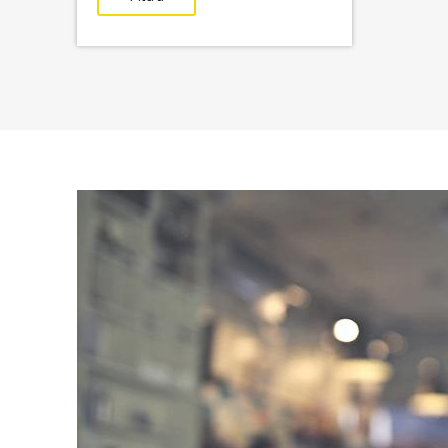
Min
Max