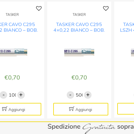
TASKER
TASKER
KER CAVO C295
TASKER CAVO C295
TAS
2 BIANCO – BOB.
4×0,22 BIANCO – BOB.
LSZH 
MT. 100
MT. 500
B
€
0,70
€
0,70
-
+
-
+
TASKER
TASKER
CAVO
CAVO
C295
C295
Aggiungi
Aggiungi
4x0,22
4x0,22
BIANCO
BIANCO
-
-