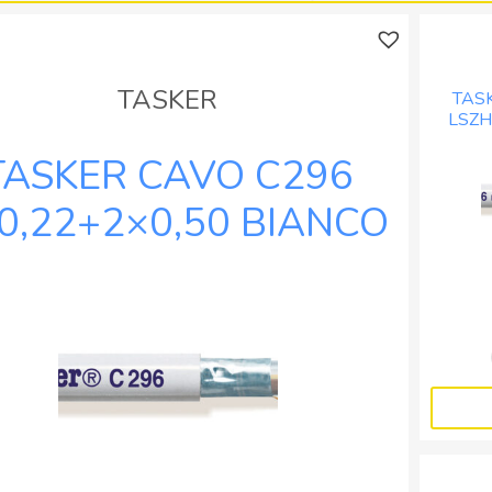
BOB.
BOB.
MT.
MT.
100
500
quantità
quantità
TASKER
TAS
LSZH
BIANC
TASKER CAVO C296
0,22+2×0,50 BIANCO
– BOB. MT. 500