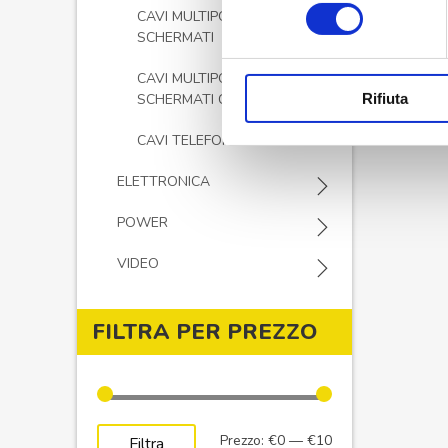
consenso
CAVI MULTIPOLARI
SCHERMATI
CAVI MULTIPOLARI
Rifiuta
SCHERMATI CPR ECA
CAVI TELEFONICI
ELETTRONICA
POWER
VIDEO
FILTRA PER PREZZO
Prezzo
Prezzo
Prezzo:
€0
—
€10
Filtra