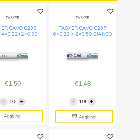
-
BOB.
BOB.
MT.
TASKER
TASKER
MT.
100
100
quantità
KER CAVO C296
TASKER CAVO C297
quantità
 4×0,22+2×0,50
6×0,22 + 2×0,50 BIANCO
O – BOB. MT.100
– BOB. MT. 100
€
1,50
€
1,48
-
+
-
+
TASKER
TASKER
CAVO
CAVO
C296
C297
Aggiungi
Aggiungi
LSZH
6x0,22
4x0,22+2x0,50
+
BIANCO
2x0,50