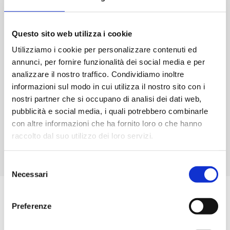
FLUKE 179 Multimetro
efficace
efficace
digitale True RMS
CAT
quantità
III
Questo sito web utilizza i cookie
quantità
Utilizziamo i cookie per personalizzare contenuti ed
annunci, per fornire funzionalità dei social media e per
analizzare il nostro traffico. Condividiamo inoltre
informazioni sul modo in cui utilizza il nostro sito con i
€
429,50
nostri partner che si occupano di analisi dei dati web,
pubblicità e social media, i quali potrebbero combinarle
-
+
FLUKE
con altre informazioni che ha fornito loro o che hanno
179
raccolto dal suo utilizzo dei loro servizi.
Multimetro
Aggiungi
digitale
Selezione
True
Necessari
del
RMS
consenso
quantità
Preferenze
ISCRIVITI ALLA NOSTRA
NEWSLETTER