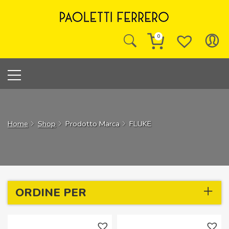
Skip
to
content
0
Home
Shop
Prodotto Marca
FLUKE
ORDINE PER