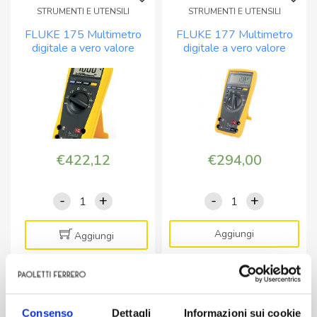
STRUMENTI E UTENSILI
STRUMENTI E UTENSILI
FLUKE 175 Multimetro
FLUKE 177 Multimetro
digitale a vero valore
digitale a vero valore
efficace CAT III
efficace
€
422,12
€
294,00
-
+
-
+
FLUKE
FLUKE
175
177
Multimetro
Multimetro
Aggiungi
Aggiungi
digitale
digitale
a
a
vero
vero
STRUMENTI E UTENSILI
valore
valore
Consenso
Dettagli
Informazioni sui cookie