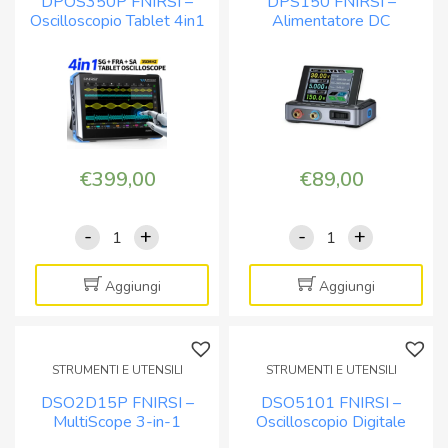
DPOS350P FNIRSI –
DPS150 FNIRSI –
1
Display
Oscilloscopio Tablet 4in1
Alimentatore DC
con
a
regolabile 0-30V 0-5A
multimetro
Colori
ad alte prestazion
e
quantità
generatore
quantità
€
399,00
€
89,00
-
+
-
+
DPOS350P
DPS150
FNIRSI
FNIRSI
-
-
Aggiungi
Aggiungi
Oscilloscopio
Alimentatore
Tablet
DC
4in1
regolabile
STRUMENTI E UTENSILI
STRUMENTI E UTENSILI
quantità
0-
DSO2D15P FNIRSI –
DSO5101 FNIRSI –
30V
MultiScope 3-in-1
Oscilloscopio Digitale
0-
professionale
10MHz con Generatore di