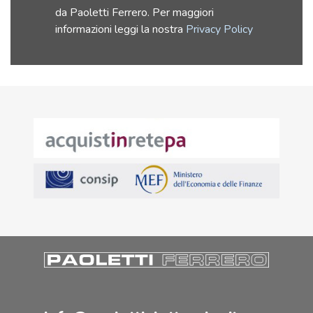
da Paoletti Ferrero. Per maggiori
informazioni leggi la nostra
Privacy Policy