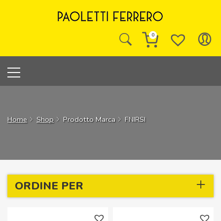
Skip
to
content
0
Home
Shop
Prodotto Marca
FNIRSI
ORDINE PER