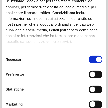
Utilizziamo i cookie per personalizzare contenuti ed
annunci, per fornire funzionalità dei social media e per
analizzare il nostro traffico. Condividiamo inoltre
informazioni sul modo in cui utilizza il nostro sito con i
€
89,00
€
89,00
nostri partner che si occupano di analisi dei dati web,
pubblicità e social media, i quali potrebbero combinarle
-
+
-
+
DSOTC4
DST210
con altre informazioni che ha fornito loro o che hanno
FNIRSI
FNIRSI
raccolto dal suo utilizzo dei loro servizi.
-
-
Aggiungi
Aggiungi
Oscilloscopio
Multimetro
Selezione
Multifunzione,
Oscilloscopio
Necessari
del
Generatore
Generatore
consenso
STRUMENTI VARI
DA LABORATORIO / DA BANCO
Segnali
portatile
GD-02 FNIRSI –
IPS3608 FNIRSI –
e
3-
Preferenze
Rilevatore di gas portatile
Alimentatore Digitale 0-
Tester
in-
Metano, propano,
36 V 0-8 Ah Display
quantità
1
isobutano
colori
Statistiche
quantità
Marketing