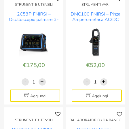
STRUMENTI E UTENSILI
STRUMENTI VARI
2C53P FNIRSI –
DMC100 FNIRSI – Pinza
Oscilloscopio palmare 3-
Amperometrica AC/DC
in-1 con multimetro e
con Display a Colori
generatore
€
175,00
€
52,00
-
+
-
+
2C53P
DMC100
FNIRSI
FNIRSI
-
-
Aggiungi
Aggiungi
Oscilloscopio
Pinza
palmare
Amperometrica
3-
AC/DC
STRUMENTI E UTENSILI
DA LABORATORIO / DA BANCO
in-
con