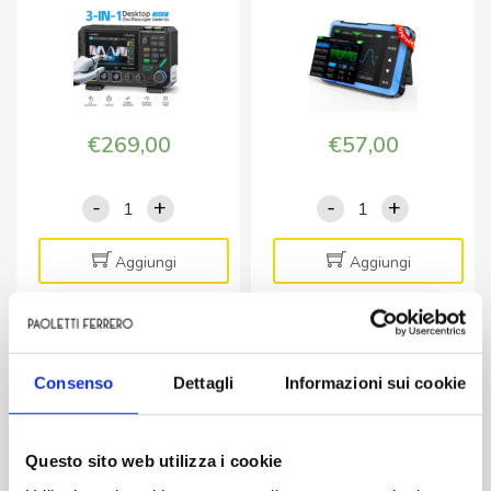
5A
Segnali
ad
alte
prestazion
quantità
€
269,00
€
57,00
-
+
-
+
DSO2D15P
DSO5101
FNIRSI
FNIRSI
-
-
Aggiungi
Aggiungi
MultiScope
Oscilloscopio
3-
Digitale
in-
10MHz
STRUMENTI E UTENSILI
STRUMENTI VARI
1
con
Consenso
Dettagli
Informazioni sui cookie
DSOTC4 FNIRSI –
DST210 FNIRSI –
professionale
Generatore
Oscilloscopio
Multimetro Oscilloscopio
quantità
di
Multifunzione, Generatore
Generatore portatile 3-in-
Segnali
Segnali e Tester
1
Questo sito web utilizza i cookie
quantità