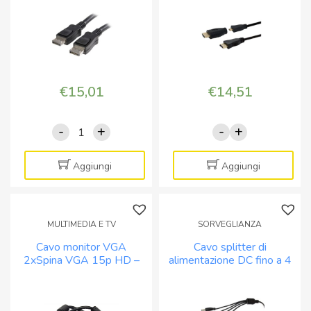
x
2,5
e
2,1mm
quantità
€
15,01
€
14,51
-
+
-
+
Cavo
Cavo
DisplayPort
HDMI
Spina
a
Aggiungi
Aggiungi
-
MICRO
Spina
HDMI
1.4
4K
MULTIMEDIA E TV
SORVEGLIANZA
8k
con
Cavo monitor VGA
Cavo splitter di
-
adattatore
2xSpina VGA 15p HD –
alimentazione DC fino a 4
1,5m
5m
2mt
apparecchiature cavo
quantità
quantità
30cm