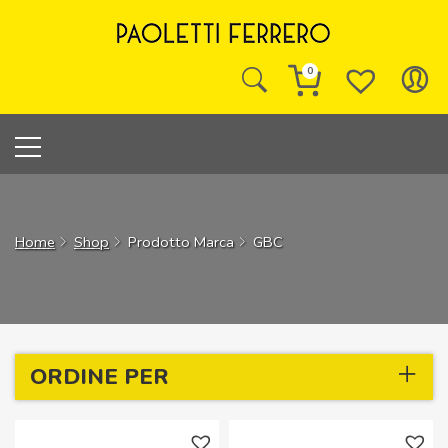
Skip
to
content
0
Home
Shop
Prodotto Marca
GBC
ORDINE PER