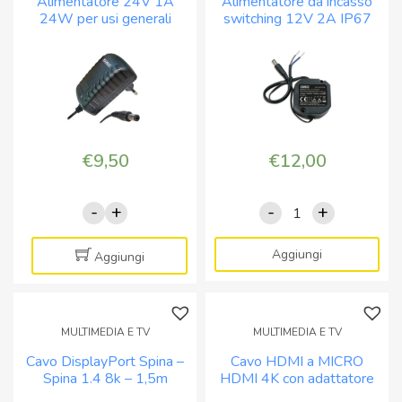
Alimentatore 24V 1A
Alimentatore da incasso
C
usi
24W per usi generali
switching 12V 2A IP67
quantità
generali
Spinotto 5,5mm x 2,5 e
quantità
2,1mm
€
9,50
€
12,00
-
+
-
+
Alimentatore
Alimentatore
24V
da
1A
incasso
Aggiungi
Aggiungi
24W
switching
per
12V
usi
2A
MULTIMEDIA E TV
MULTIMEDIA E TV
generali
IP67
Cavo DisplayPort Spina –
Cavo HDMI a MICRO
Spinotto
quantità
Spina 1.4 8k – 1,5m
HDMI 4K con adattatore
5,5mm
5m