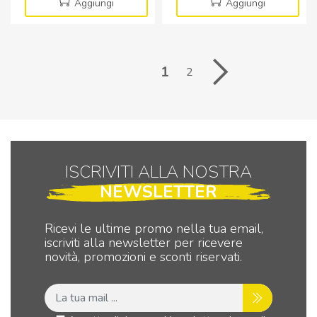
card
con
Aggiungi
Aggiungi
USB
sirena
2.0
e
quantità
microfono
incorporato
1
2
quantità
ISCRIVITI ALLA NOSTRA
NEWSLETTER
Ricevi le ultime promo nella tua email,
iscriviti alla newsletter per ricevere
novità, promozioni e sconti riservati.