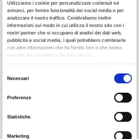
Utilizziamo i cookie per personalizzare contenuti ed
annunci, per fornire funzionalità dei social media e per
€
38,00
€
19,00
analizzare il nostro traffico. Condividiamo inoltre
informazioni sul modo in cui utilizza il nostro sito con i
-
+
-
+
Convertitore
Convertitore
nostri partner che si occupano di analisi dei dati web,
audio
da
pubblicità e social media, i quali potrebbero combinarle
da
AV/RCA
Aggiungi
Aggiungi
con altre informazioni che ha fornito loro o che hanno
analogico
a
raccolto dal suo utilizzo dei loro servizi.
a
HDMI
digitale
con
MULTIMEDIA E TV
COMPONENTISTICA
Selezione
quantità
scaler
Necessari
del
Convertitore spina
Deviatore unipolare a
quantità
DISPLAYPORT – presa
bilanciere ON-OFF-ON
consenso
VGA
Preferenze
Statistiche
€
9,89
€
1,81
Marketing