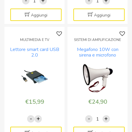
-
+
-
+
Kit
kit
10
Campanello
cavetti
/
Aggiungi
Aggiungi
colorati
avvisatore
con
wireless
pinze
con
MULTIMEDIA E TV
SISTEMI DI AMPLIFICAZIONE
a
sensore
Lettore smart card USB
Megafono 10W con
coccodrillo
di
2.0
sirena e microfono
quantità
movimento
incorporato
quantità
€
15,99
€
24,90
-
+
-
+
Lettore
Megafono
smart
10W