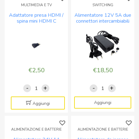
MULTIMEDIA E TV
SWITCHING
Adattatore presa HDMI /
Alimentatore 12V 5A due
spina mini HDMI C
connettori intercambiabili
per usi generali
€
2,50
€
18,50
-
+
-
+
Adattatore
Alimentatore
presa
12V
HDMI
5A
Aggiungi
Aggiungi
/
due
spina
connettori
mini
intercambiabili
ALIMENTAZIONE E BATTERIE
ALIMENTAZIONE E BATTERIE
HDMI
per