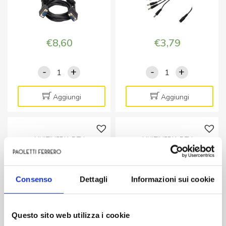
€
8,60
€
3,79
-
+
-
+
Cavo
Cavo
monitor
splitter
VGA
di
Aggiungi
Aggiungi
2xSpina
alimentazione
VGA
DC
15p
fino
MULTIMEDIA E TV
MULTIMEDIA E TV
HD
a
Convertitore audio da
Convertitore da AV/RCA a
-
4
analogico a digitale
HDMI con scaler
2mt
apparecchiature
Consenso
Dettagli
Informazioni sui cookie
quantità
cavo
30cm
quantità
Questo sito web utilizza i cookie