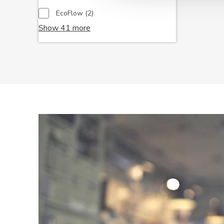
prodotti
2
EcoFlow
2
prodotti
Show 41 more