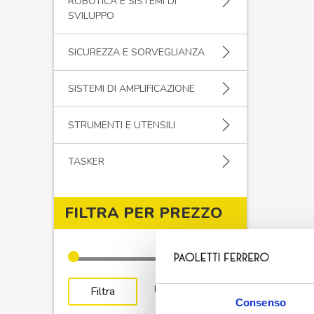
ROBOTICA E SISTEMI DI
SVILUPPO
SICUREZZA E SORVEGLIANZA
SISTEMI DI AMPLIFICAZIONE
STRUMENTI E UTENSILI
TASKER
FILTRA PER PREZZO
Prezzo
Prezzo
Prezzo:
€0
—
€30
Filtra
Consenso
Min
Max