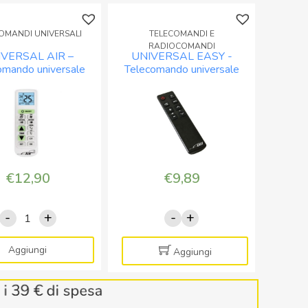
OMANDI UNIVERSALI
TELECOMANDI E
RADIOCOMANDI
IVERSAL AIR –
UNIVERSAL EASY -
omando universale
Telecomando universale
climatizzatori con
con tasti essenziali per TV
display
€
12,90
€
9,89
-
+
-
+
UNIVERSAL
UNIVERSAL
AIR
EASY
-
-
Aggiungi
Aggiungi
Telecomando
Telecomando
universale
universale
per
con