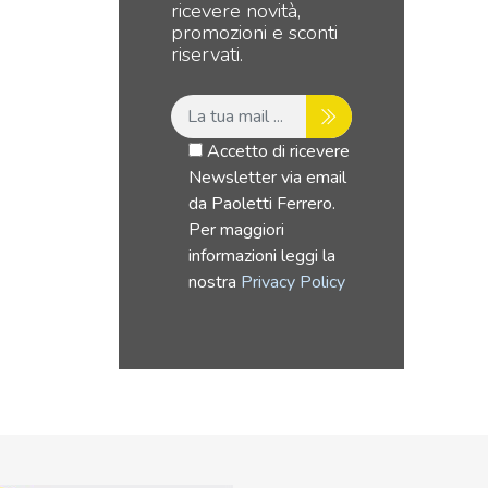
ricevere novità,
promozioni e sconti
riservati.
Accetto di ricevere
Newsletter via email
da Paoletti Ferrero.
Per maggiori
informazioni leggi la
nostra
Privacy Policy