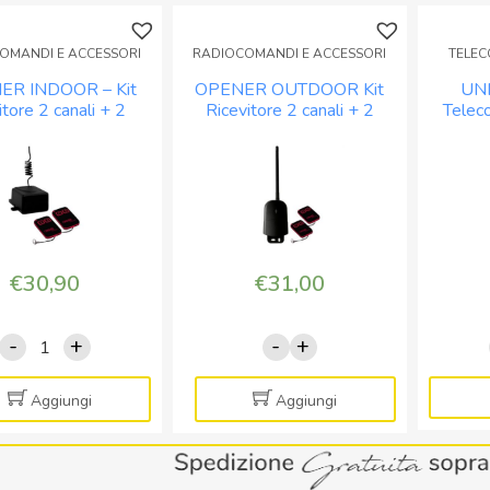
OMANDI E ACCESSORI
RADIOCOMANDI E ACCESSORI
TELEC
ER INDOOR – Kit
OPENER OUTDOOR Kit
UN
itore 2 canali + 2
Ricevitore 2 canali + 2
Telec
comandi universali
radiocomandi universali
per 
€
30,90
€
31,00
-
+
-
+
OPENER
OPENER
INDOOR
OUTDOOR
-
Kit
Aggiungi
Aggiungi
Kit
Ricevitore
ricevitore
2
2
canali