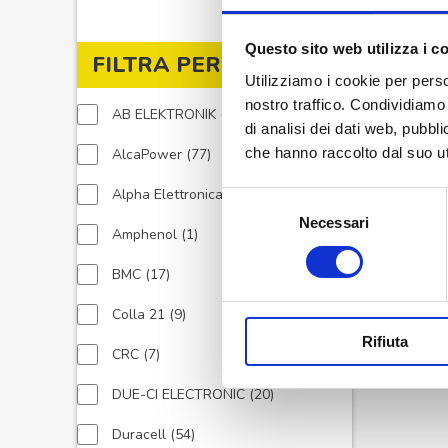
Questo sito web utilizza i c
FILTRA PER MARCA
Utilizziamo i cookie per perso
nostro traffico. Condividiamo 
10
AB ELEKTRONIK
10
di analisi dei dati web, pubbl
prodotti
77
che hanno raccolto dal suo uti
AlcaPower
77
prodotti
432
Alpha Elettronica
432
Selezione
prodotti
Necessari
del
1
Amphenol
1
consenso
prodotto
17
BMC
17
prodotti
9
Colla 21
9
prodotti
Rifiuta
7
CRC
7
prodotti
20
DUE-CI ELECTRONIC
20
prodotti
54
Duracell
54