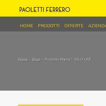
Skip
to
content
HOME
PRODOTTI
OFFERTE
AZIEND
Home
Shop
Prodotto Marca
JOLLY LINE